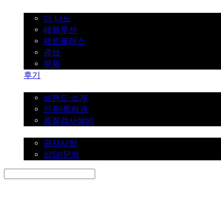
가정용
더 나노
레볼루션
제로플러스
큐브
부품
후기
브랜드 소개
브랜드 소개
인증/특허권
품질검사설비
커뮤니티
공지사항
상담/문의
Search
검색
Log In
로그인
Cart
장바구니