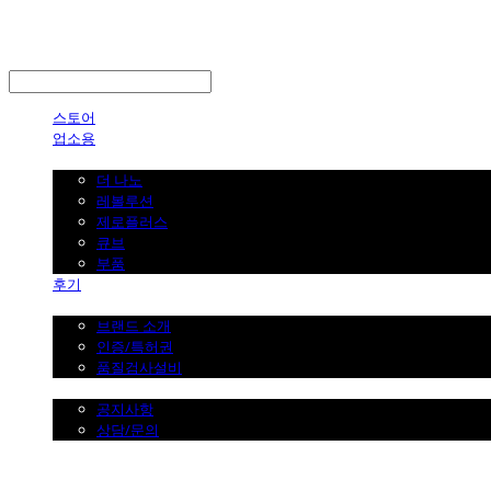
LOG IN
로그인
스토어
업소용
가정용
더 나노
레볼루션
제로플러스
큐브
부품
후기
브랜드 소개
브랜드 소개
인증/특허권
품질검사설비
커뮤니티
공지사항
상담/문의