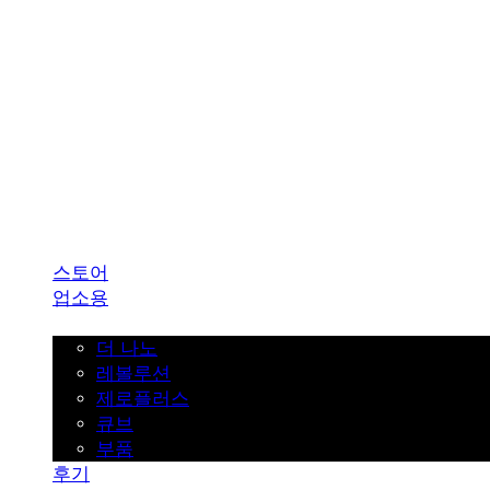
SINKLUTION 공식 스토어
스토어
업소용
가정용
더 나노
레볼루션
제로플러스
큐브
부품
후기