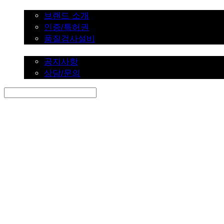
브랜드 소개
브랜드 소개
인증/특허권
품질검사설비
커뮤니티
공지사항
상담/문의
Search
검색
Log In
로그인
Cart
장바구니
SINKLUTION 공식 스토어