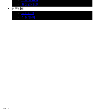
품질검사설비
커뮤니티
공지사항
상담/문의
Search
검색
Log In
로그인
Cart
장바구니
SINKLUTION 공식 스토어