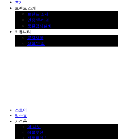
후기
브랜드 소개
브랜드 소개
인증/특허권
품질검사설비
커뮤니티
공지사항
상담/문의
SINKLUTION 공식 스토어
스토어
업소용
가정용
더 나노
레볼루션
제로플러스