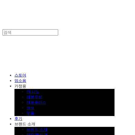
SINKLUTION 공식 스토어
스토어
업소용
가정용
더 나노
레볼루션
제로플러스
큐브
부품
후기
브랜드 소개
브랜드 소개
인증/특허권