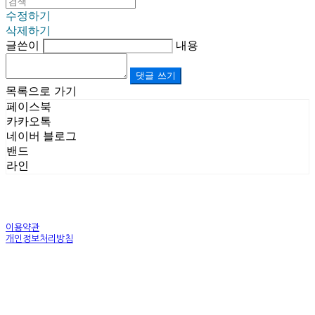
수정하기
삭제하기
글쓴이
내용
댓글 쓰기
목록으로 가기
페이스북
카카오톡
네이버 블로그
밴드
라인
이용약관
개인정보처리방침
사업자정보확인
상호: (주)르보앤코 | 대표: 권영숙 | 개인정보관리책임자: 김태화 | 전화: 1899-3866 | 이메일:
official@lebonco.com
주소: Factory. 김포시 대곶면 제조산업단지 Office. 김포시 태장로 741, B동 623호 | 사업자등록
번호:
520-81-03359
| 통신판매:
제2025-경기김포-3026호
| 호스팅제공자: (주)식스샵