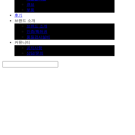
큐브
부품
후기
브랜드 소개
브랜드 소개
인증/특허권
품질검사설비
커뮤니티
공지사항
상담/문의
Search
검색
Log In
로그인
Cart
장바구니
SINKLUTION 공식 스토어