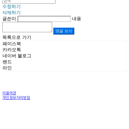
수정하기
삭제하기
글쓴이
내용
댓글 쓰기
목록으로 가기
페이스북
카카오톡
네이버 블로그
밴드
라인
이용약관
개인정보처리방침
사업자정보확인
상호: (주)르보앤코 | 대표: 권영숙 | 개인정보관리책임자: 김태화 | 전화: 1899-3866 | 이메일:
official@lebonco.com
주소: Factory. 김포시 대곶면 제조산업단지 Office. 김포시 태장로 741, B동 623호 | 사업자등록
번호:
520-81-03359
| 통신판매:
제2025-경기김포-3026호
| 호스팅제공자: (주)식스샵