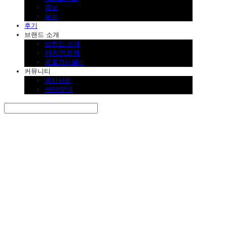
큐브
부품
후기
브랜드 소개
브랜드 소개
인증/특허권
품질검사설비
커뮤니티
공지사항
상담/문의
Search
검색
Log In
로그인
Cart
장바구니
SINKLUTION 공식 스토어