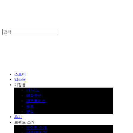
SINKLUTION 공식 스토어
스토어
업소용
가정용
더 나노
레볼루션
제로플러스
큐브
부품
후기
브랜드 소개
브랜드 소개
인증/특허권