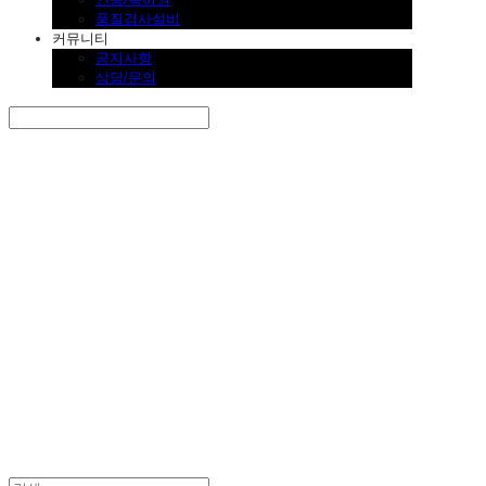
품질검사설비
커뮤니티
공지사항
상담/문의
Search
검색
Log In
로그인
Cart
장바구니
SINKLUTION 공식 스토어