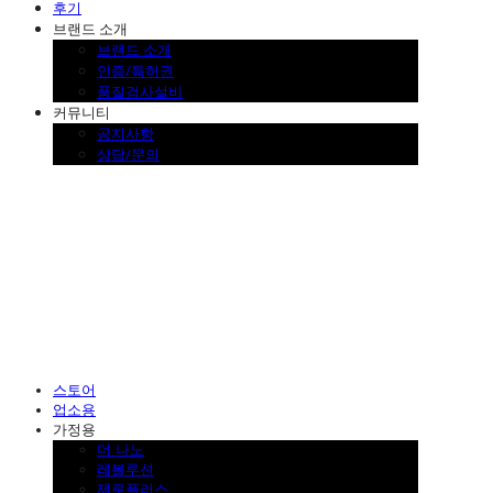
후기
브랜드 소개
브랜드 소개
인증/특허권
품질검사설비
커뮤니티
공지사항
상담/문의
SINKLUTION 공식 스토어
스토어
업소용
가정용
더 나노
레볼루션
제로플러스