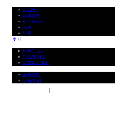
가정용
더 나노
레볼루션
제로플러스
큐브
부품
후기
브랜드 소개
브랜드 소개
인증/특허권
품질검사설비
커뮤니티
공지사항
상담/문의
Search
검색
Log In
로그인
Cart
장바구니