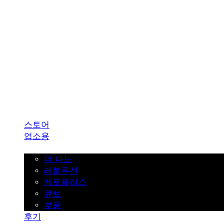
SINKLUTION 공식 스토어
스토어
업소용
가정용
더 나노
레볼루션
제로플러스
큐브
부품
후기