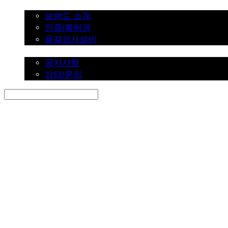
브랜드 소개
브랜드 소개
인증/특허권
품질검사설비
커뮤니티
공지사항
상담/문의
Search
검색
Log In
로그인
Cart
장바구니
SINKLUTION 공식 스토어