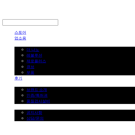
LOG IN
로그인
스토어
업소용
가정용
더 나노
레볼루션
제로플러스
큐브
부품
후기
브랜드 소개
브랜드 소개
인증/특허권
품질검사설비
커뮤니티
공지사항
상담/문의