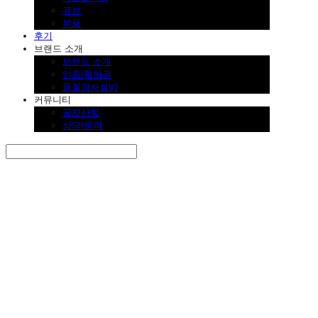
큐브
부품
후기
브랜드 소개
브랜드 소개
인증/특허권
품질검사설비
커뮤니티
공지사항
상담/문의
Search
검색
Log In
로그인
Cart
장바구니
SINKLUTION 공식 스토어