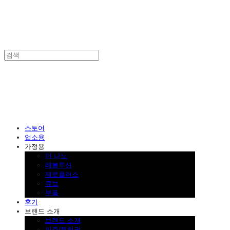
SINKLUTION 공식 스토어
스토어
업소용
가정용
더 나노
레볼루션
제로플러스
큐브
부품
후기
브랜드 소개
브랜드 소개
인증/특허권