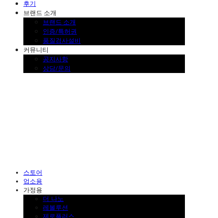
후기
브랜드 소개
브랜드 소개
인증/특허권
품질검사설비
커뮤니티
공지사항
상담/문의
SINKLUTION 공식 스토어
스토어
업소용
가정용
더 나노
레볼루션
제로플러스