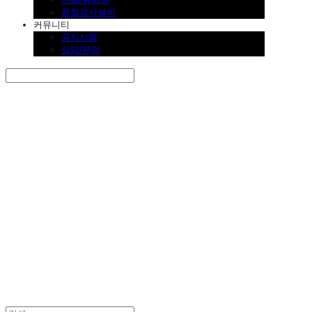
품질검사설비
커뮤니티
공지사항
상담/문의
Search
검색
Log In
로그인
Cart
장바구니
SINKLUTION 공식 스토어