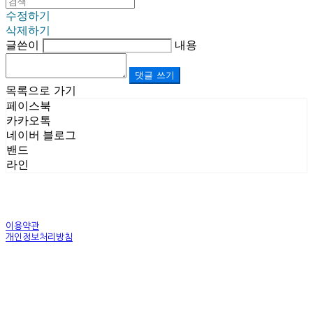
수정하기
삭제하기
글쓴이
내용
댓글 쓰기
목록으로 가기
페이스북
카카오톡
네이버 블로그
밴드
라인
이용약관
개인정보처리방침
사업자정보확인
상호: (주)르보앤코 | 대표: 권영숙 | 개인정보관리책임자: 김태화 | 전화: 1899-3866 | 이메일:
official@lebonco.com
주소: Factory. 김포시 대곶면 제조산업단지 Office. 김포시 태장로 741, B동 623호 | 사업자등록
번호:
520-81-03359
| 통신판매:
제2025-경기김포-3026호
| 호스팅제공자: (주)식스샵