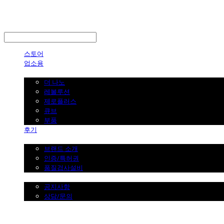
LOG IN
로그인
스토어
업소용
가정용
더 나노
레볼루션
제로플러스
큐브
부품
후기
브랜드 소개
브랜드 소개
인증/특허권
품질검사설비
커뮤니티
공지사항
상담/문의