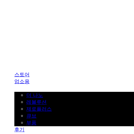
SINKLUTION 공식 스토어
스토어
업소용
가정용
더 나노
레볼루션
제로플러스
큐브
부품
후기