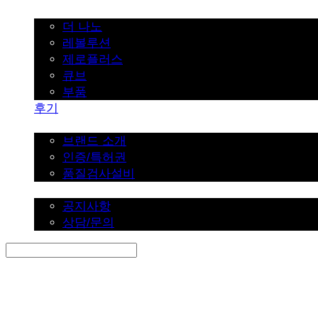
가정용
더 나노
레볼루션
제로플러스
큐브
부품
후기
브랜드 소개
브랜드 소개
인증/특허권
품질검사설비
커뮤니티
공지사항
상담/문의
Search
검색
Log In
로그인
Cart
장바구니