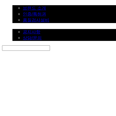
브랜드 소개
브랜드 소개
인증/특허권
품질검사설비
커뮤니티
공지사항
상담/문의
Search
검색
Log In
로그인
Cart
장바구니
SINKLUTION 공식 스토어