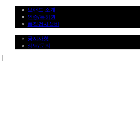
브랜드 소개
브랜드 소개
인증/특허권
품질검사설비
커뮤니티
공지사항
상담/문의
Search
검색
Log In
로그인
Cart
장바구니
SINKLUTION 공식 스토어