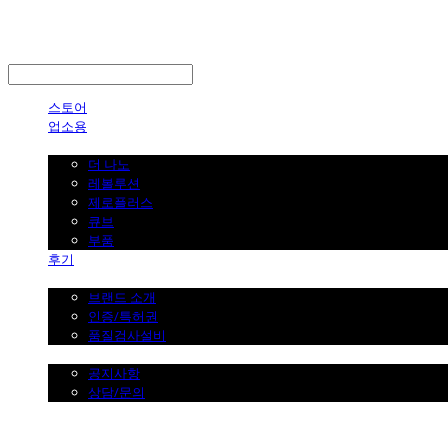
LOG IN
로그인
스토어
업소용
가정용
더 나노
레볼루션
제로플러스
큐브
부품
후기
브랜드 소개
브랜드 소개
인증/특허권
품질검사설비
커뮤니티
공지사항
상담/문의