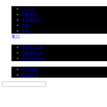
가정용
더 나노
레볼루션
제로플러스
큐브
부품
후기
브랜드 소개
브랜드 소개
인증/특허권
품질검사설비
커뮤니티
공지사항
상담/문의
Search
검색
Log In
로그인
Cart
장바구니