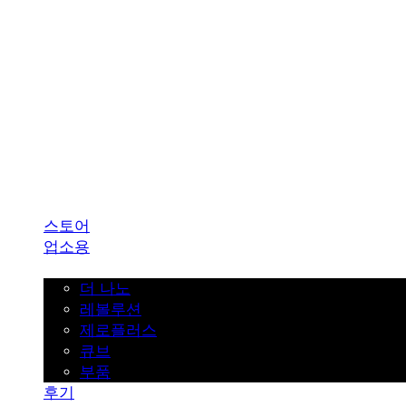
SINKLUTION 공식 스토어
스토어
업소용
가정용
더 나노
레볼루션
제로플러스
큐브
부품
후기