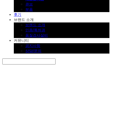
큐브
부품
후기
브랜드 소개
브랜드 소개
인증/특허권
품질검사설비
커뮤니티
공지사항
상담/문의
Search
검색
Log In
로그인
Cart
장바구니
SINKLUTION 공식 스토어