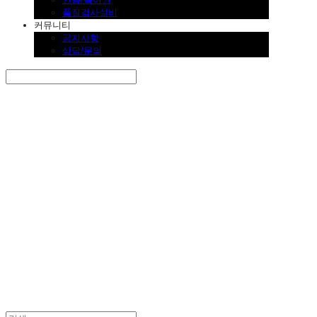
품질검사설비
커뮤니티
공지사항
상담/문의
Search
검색
Log In
로그인
Cart
장바구니
SINKLUTION 공식 스토어