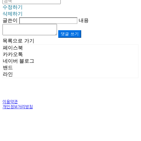
수정하기
삭제하기
글쓴이
내용
댓글 쓰기
목록으로 가기
페이스북
카카오톡
네이버 블로그
밴드
라인
이용약관
개인정보처리방침
사업자정보확인
상호: (주)르보앤코 | 대표: 권영숙 | 개인정보관리책임자: 김태화 | 전화: 1899-3866 | 이메일:
official@lebonco.com
주소: Factory. 김포시 대곶면 제조산업단지 Office. 김포시 태장로 741, B동 623호 | 사업자등록
번호:
520-81-03359
| 통신판매:
제2025-경기김포-3026호
| 호스팅제공자: (주)식스샵