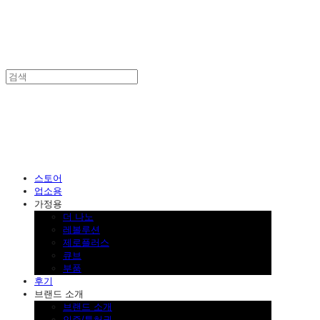
SINKLUTION 공식 스토어
스토어
업소용
가정용
더 나노
레볼루션
제로플러스
큐브
부품
후기
브랜드 소개
브랜드 소개
인증/특허권