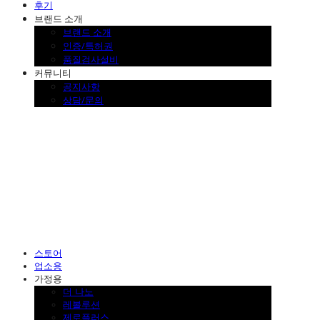
후기
브랜드 소개
브랜드 소개
인증/특허권
품질검사설비
커뮤니티
공지사항
상담/문의
SINKLUTION 공식 스토어
스토어
업소용
가정용
더 나노
레볼루션
제로플러스