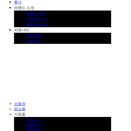
후기
브랜드 소개
브랜드 소개
인증/특허권
품질검사설비
커뮤니티
공지사항
상담/문의
SINKLUTION 공식 스토어
스토어
업소용
가정용
더 나노
레볼루션
제로플러스