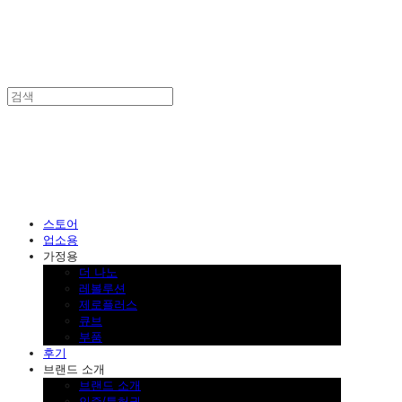
SINKLUTION 공식 스토어
스토어
업소용
가정용
더 나노
레볼루션
제로플러스
큐브
부품
후기
브랜드 소개
브랜드 소개
인증/특허권