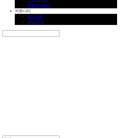
품질검사설비
커뮤니티
공지사항
상담/문의
Search
검색
Log In
로그인
Cart
장바구니
SINKLUTION 공식 스토어