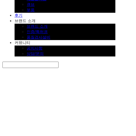
큐브
부품
후기
브랜드 소개
브랜드 소개
인증/특허권
품질검사설비
커뮤니티
공지사항
상담/문의
Search
검색
Log In
로그인
Cart
장바구니
SINKLUTION 공식 스토어