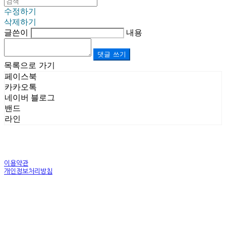
수정하기
삭제하기
글쓴이
내용
댓글 쓰기
목록으로 가기
페이스북
카카오톡
네이버 블로그
밴드
라인
이용약관
개인정보처리방침
사업자정보확인
상호: (주)르보앤코 | 대표: 권영숙 | 개인정보관리책임자: 김태화 | 전화: 1899-3866 | 이메일:
official@lebonco.com
주소: Factory. 김포시 대곶면 제조산업단지 Office. 김포시 태장로 741, B동 623호 | 사업자등록
번호:
520-81-03359
| 통신판매:
제2025-경기김포-3026호
| 호스팅제공자: (주)식스샵