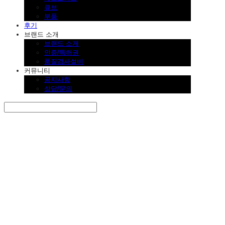
큐브
부품
후기
브랜드 소개
브랜드 소개
인증/특허권
품질검사설비
커뮤니티
공지사항
상담/문의
Search
검색
Log In
로그인
Cart
장바구니
SINKLUTION 공식 스토어