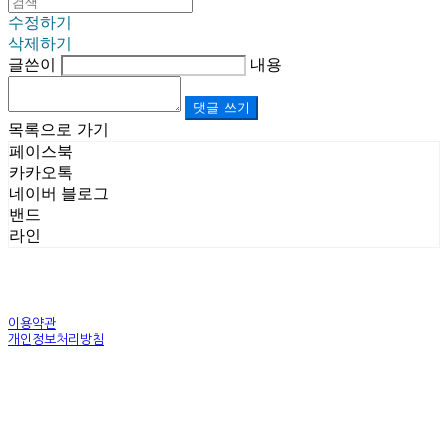
수정하기
삭제하기
글쓴이
내용
댓글 쓰기
목록으로 가기
페이스북
카카오톡
네이버 블로그
밴드
라인
이용약관
개인정보처리방침
사업자정보확인
상호: (주)르보앤코 | 대표: 권영숙 | 개인정보관리책임자: 김태화 | 전화: 1899-3866 | 이메일:
official@lebonco.com
주소: Factory. 김포시 대곶면 제조산업단지 Office. 김포시 태장로 741, B동 623호 | 사업자등록
번호:
520-81-03359
| 통신판매:
제2025-경기김포-3026호
| 호스팅제공자: (주)식스샵