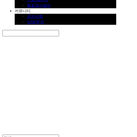
품질검사설비
커뮤니티
공지사항
상담/문의
Search
검색
Log In
로그인
Cart
장바구니
SINKLUTION 공식 스토어