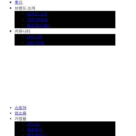
후기
브랜드 소개
브랜드 소개
인증/특허권
품질검사설비
커뮤니티
공지사항
상담/문의
SINKLUTION 공식 스토어
스토어
업소용
가정용
더 나노
레볼루션
제로플러스