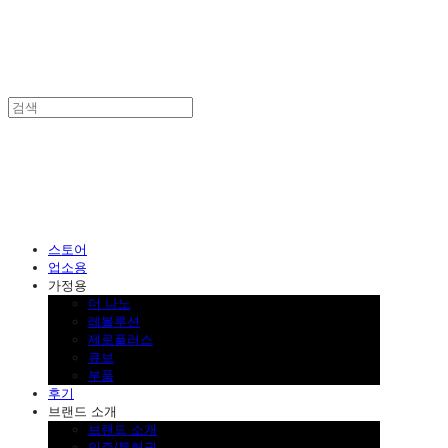
SINKLUTION 공식 스토어
스토어
업소용
가정용
더 나노
레볼루션
제로플러스
큐브
부품
후기
브랜드 소개
브랜드 소개
인증/특허권