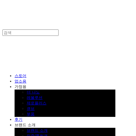
SINKLUTION 공식 스토어
스토어
업소용
가정용
더 나노
레볼루션
제로플러스
큐브
부품
후기
브랜드 소개
브랜드 소개
인증/특허권