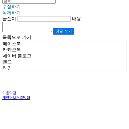
수정하기
삭제하기
글쓴이
내용
댓글 쓰기
목록으로 가기
페이스북
카카오톡
네이버 블로그
밴드
라인
이용약관
개인정보처리방침
사업자정보확인
상호: (주)르보앤코 | 대표: 권영숙 | 개인정보관리책임자: 김태화 | 전화: 1899-3866 | 이메일:
official@lebonco.com
주소: Factory. 김포시 대곶면 제조산업단지 Office. 김포시 태장로 741, B동 623호 | 사업자등록
번호:
520-81-03359
| 통신판매:
제2025-경기김포-3026호
| 호스팅제공자: (주)식스샵