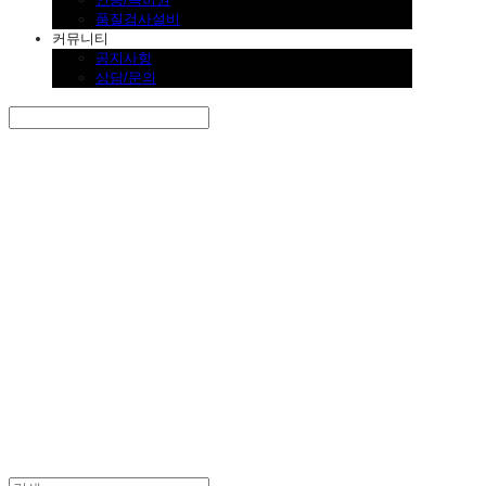
품질검사설비
커뮤니티
공지사항
상담/문의
Search
검색
Log In
로그인
Cart
장바구니
SINKLUTION 공식 스토어