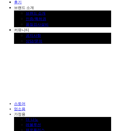
후기
브랜드 소개
브랜드 소개
인증/특허권
품질검사설비
커뮤니티
공지사항
상담/문의
SINKLUTION 공식 스토어
스토어
업소용
가정용
더 나노
레볼루션
제로플러스