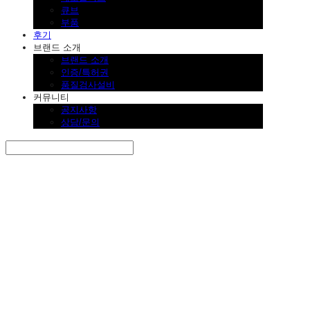
큐브
부품
후기
브랜드 소개
브랜드 소개
인증/특허권
품질검사설비
커뮤니티
공지사항
상담/문의
Search
검색
Log In
로그인
Cart
장바구니
SINKLUTION 공식 스토어