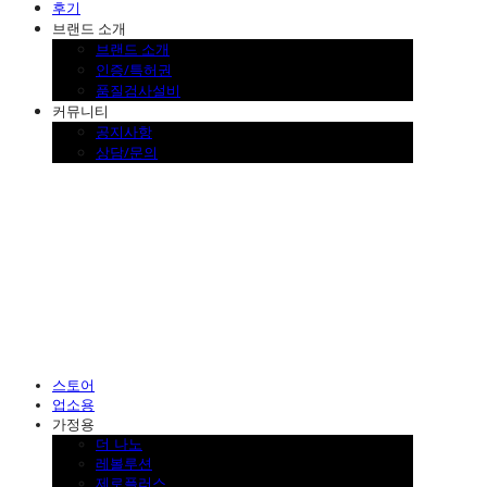
후기
브랜드 소개
브랜드 소개
인증/특허권
품질검사설비
커뮤니티
공지사항
상담/문의
SINKLUTION 공식 스토어
스토어
업소용
가정용
더 나노
레볼루션
제로플러스