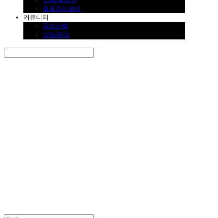
품질검사설비
커뮤니티
공지사항
상담/문의
Search
검색
Log In
로그인
Cart
장바구니
SINKLUTION 공식 스토어