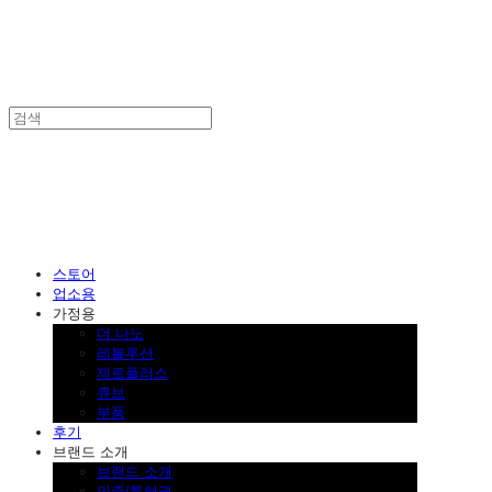
SINKLUTION 공식 스토어
스토어
업소용
가정용
더 나노
레볼루션
제로플러스
큐브
부품
후기
브랜드 소개
브랜드 소개
인증/특허권