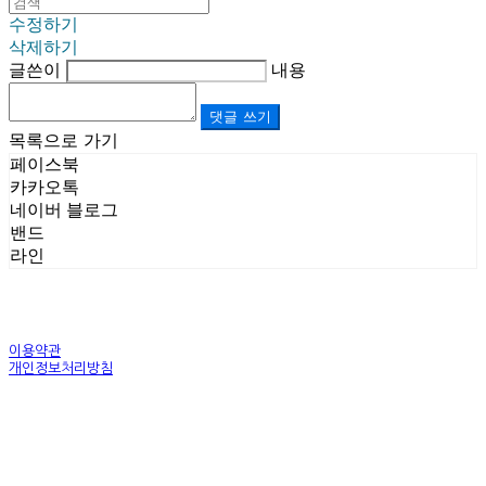
수정하기
삭제하기
글쓴이
내용
댓글 쓰기
목록으로 가기
페이스북
카카오톡
네이버 블로그
밴드
라인
이용약관
개인정보처리방침
사업자정보확인
상호: (주)르보앤코 | 대표: 권영숙 | 개인정보관리책임자: 김태화 | 전화: 1899-3866 | 이메일:
official@lebonco.com
주소: Factory. 김포시 대곶면 제조산업단지 Office. 김포시 태장로 741, B동 623호 | 사업자등록
번호:
520-81-03359
| 통신판매:
제2025-경기김포-3026호
| 호스팅제공자: (주)식스샵