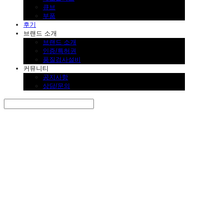
큐브
부품
후기
브랜드 소개
브랜드 소개
인증/특허권
품질검사설비
커뮤니티
공지사항
상담/문의
Search
검색
Log In
로그인
Cart
장바구니
SINKLUTION 공식 스토어