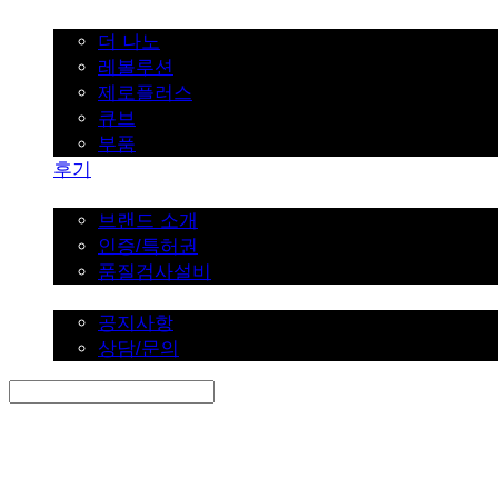
가정용
더 나노
레볼루션
제로플러스
큐브
부품
후기
브랜드 소개
브랜드 소개
인증/특허권
품질검사설비
커뮤니티
공지사항
상담/문의
Search
검색
Log In
로그인
Cart
장바구니