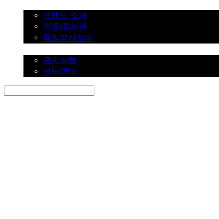
브랜드 소개
브랜드 소개
인증/특허권
품질검사설비
커뮤니티
공지사항
상담/문의
Search
검색
Log In
로그인
Cart
장바구니
SINKLUTION 공식 스토어