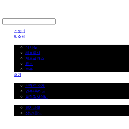
LOG IN
로그인
스토어
업소용
가정용
더 나노
레볼루션
제로플러스
큐브
부품
후기
브랜드 소개
브랜드 소개
인증/특허권
품질검사설비
커뮤니티
공지사항
상담/문의