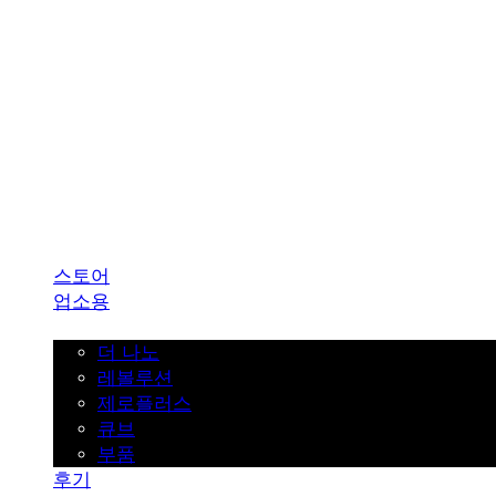
SINKLUTION 공식 스토어
스토어
업소용
가정용
더 나노
레볼루션
제로플러스
큐브
부품
후기