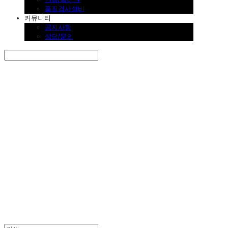
품질검사설비
커뮤니티
공지사항
상담/문의
Search
검색
Log In
로그인
Cart
장바구니
SINKLUTION 공식 스토어