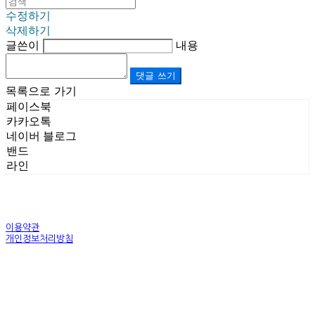
수정하기
삭제하기
글쓴이
내용
댓글 쓰기
목록으로 가기
페이스북
카카오톡
네이버 블로그
밴드
라인
이용약관
개인정보처리방침
사업자정보확인
상호: (주)르보앤코 | 대표: 권영숙 | 개인정보관리책임자: 김태화 | 전화: 1899-3866 | 이메일:
official@lebonco.com
주소: Factory. 김포시 대곶면 제조산업단지 Office. 김포시 태장로 741, B동 623호 | 사업자등록
번호:
520-81-03359
| 통신판매:
제2025-경기김포-3026호
| 호스팅제공자: (주)식스샵