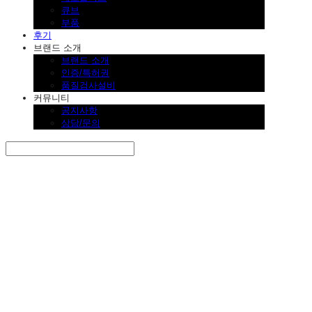
큐브
부품
후기
브랜드 소개
브랜드 소개
인증/특허권
품질검사설비
커뮤니티
공지사항
상담/문의
Search
검색
Log In
로그인
Cart
장바구니
SINKLUTION 공식 스토어