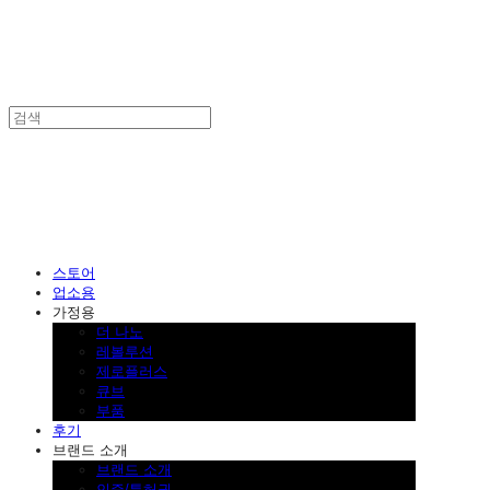
SINKLUTION 공식 스토어
스토어
업소용
가정용
더 나노
레볼루션
제로플러스
큐브
부품
후기
브랜드 소개
브랜드 소개
인증/특허권