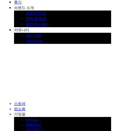
후기
브랜드 소개
브랜드 소개
인증/특허권
품질검사설비
커뮤니티
공지사항
상담/문의
SINKLUTION 공식 스토어
스토어
업소용
가정용
더 나노
레볼루션
제로플러스