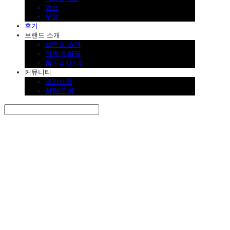
큐브
부품
후기
브랜드 소개
브랜드 소개
인증/특허권
품질검사설비
커뮤니티
공지사항
상담/문의
Search
검색
Log In
로그인
Cart
장바구니
SINKLUTION 공식 스토어