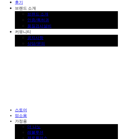
후기
브랜드 소개
브랜드 소개
인증/특허권
품질검사설비
커뮤니티
공지사항
상담/문의
SINKLUTION 공식 스토어
스토어
업소용
가정용
더 나노
레볼루션
제로플러스