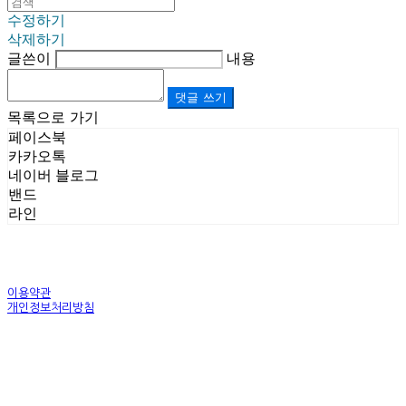
수정하기
삭제하기
글쓴이
내용
댓글 쓰기
목록으로 가기
페이스북
카카오톡
네이버 블로그
밴드
라인
이용약관
개인정보처리방침
사업자정보확인
상호: (주)르보앤코 | 대표: 권영숙 | 개인정보관리책임자: 김태화 | 전화: 1899-3866 | 이메일:
official@lebonco.com
주소: Factory. 김포시 대곶면 제조산업단지 Office. 김포시 태장로 741, B동 623호 | 사업자등록
번호:
520-81-03359
| 통신판매:
제2025-경기김포-3026호
| 호스팅제공자: (주)식스샵