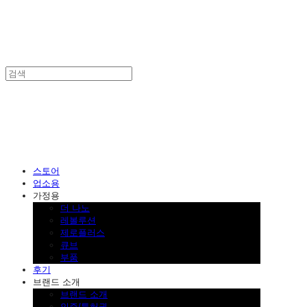
SINKLUTION 공식 스토어
스토어
업소용
가정용
더 나노
레볼루션
제로플러스
큐브
부품
후기
브랜드 소개
브랜드 소개
인증/특허권