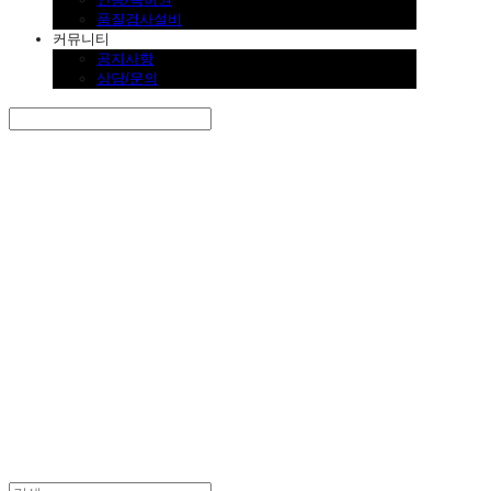
품질검사설비
커뮤니티
공지사항
상담/문의
Search
검색
Log In
로그인
Cart
장바구니
SINKLUTION 공식 스토어