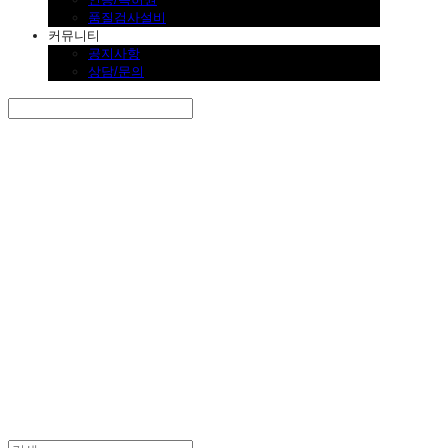
품질검사설비
커뮤니티
공지사항
상담/문의
Search
검색
Log In
로그인
Cart
장바구니
SINKLUTION 공식 스토어