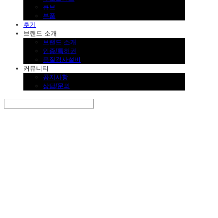
큐브
부품
후기
브랜드 소개
브랜드 소개
인증/특허권
품질검사설비
커뮤니티
공지사항
상담/문의
Search
검색
Log In
로그인
Cart
장바구니
SINKLUTION 공식 스토어