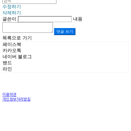
수정하기
삭제하기
글쓴이
내용
댓글 쓰기
목록으로 가기
페이스북
카카오톡
네이버 블로그
밴드
라인
이용약관
개인정보처리방침
사업자정보확인
상호: (주)르보앤코 | 대표: 권영숙 | 개인정보관리책임자: 김태화 | 전화: 1899-3866 | 이메일:
official@lebonco.com
주소: Factory. 김포시 대곶면 제조산업단지 Office. 김포시 태장로 741, B동 623호 | 사업자등록
번호:
520-81-03359
| 통신판매:
제2025-경기김포-3026호
| 호스팅제공자: (주)식스샵