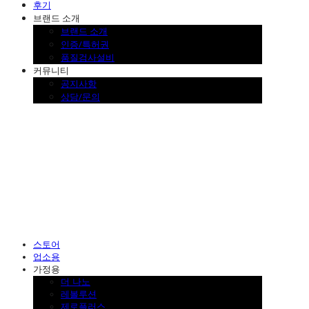
후기
브랜드 소개
브랜드 소개
인증/특허권
품질검사설비
커뮤니티
공지사항
상담/문의
SINKLUTION 공식 스토어
스토어
업소용
가정용
더 나노
레볼루션
제로플러스