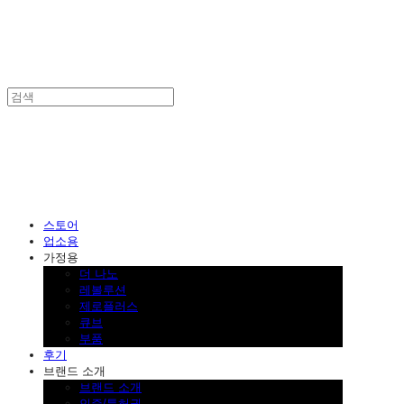
SINKLUTION 공식 스토어
스토어
업소용
가정용
더 나노
레볼루션
제로플러스
큐브
부품
후기
브랜드 소개
브랜드 소개
인증/특허권