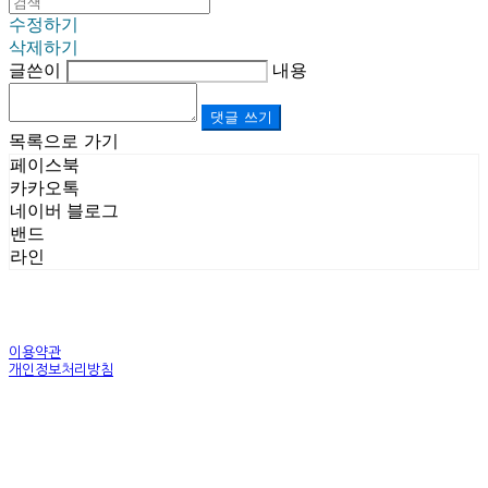
수정하기
삭제하기
글쓴이
내용
댓글 쓰기
목록으로 가기
페이스북
카카오톡
네이버 블로그
밴드
라인
이용약관
개인정보처리방침
사업자정보확인
상호: (주)르보앤코 | 대표: 권영숙 | 개인정보관리책임자: 김태화 | 전화: 1899-3866 | 이메일:
official@lebonco.com
주소: Factory. 김포시 대곶면 제조산업단지 Office. 김포시 태장로 741, B동 623호 | 사업자등록
번호:
520-81-03359
| 통신판매:
제2025-경기김포-3026호
| 호스팅제공자: (주)식스샵