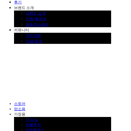
후기
브랜드 소개
브랜드 소개
인증/특허권
품질검사설비
커뮤니티
공지사항
상담/문의
SINKLUTION 공식 스토어
스토어
업소용
가정용
더 나노
레볼루션
제로플러스