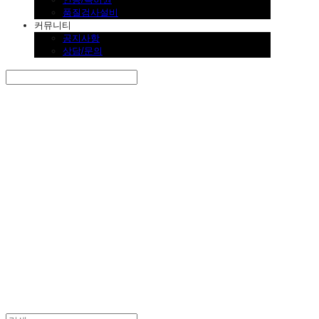
품질검사설비
커뮤니티
공지사항
상담/문의
Search
검색
Log In
로그인
Cart
장바구니
SINKLUTION 공식 스토어