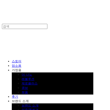
SINKLUTION 공식 스토어
스토어
업소용
가정용
더 나노
레볼루션
제로플러스
큐브
부품
후기
브랜드 소개
브랜드 소개
인증/특허권