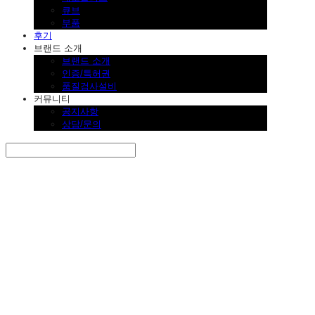
큐브
부품
후기
브랜드 소개
브랜드 소개
인증/특허권
품질검사설비
커뮤니티
공지사항
상담/문의
Search
검색
Log In
로그인
Cart
장바구니
SINKLUTION 공식 스토어