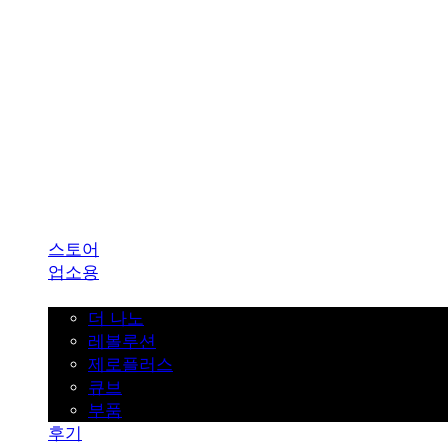
SINKLUTION 공식 스토어
스토어
업소용
가정용
더 나노
레볼루션
제로플러스
큐브
부품
후기