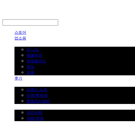
LOG IN
로그인
스토어
업소용
가정용
더 나노
레볼루션
제로플러스
큐브
부품
후기
브랜드 소개
브랜드 소개
인증/특허권
품질검사설비
커뮤니티
공지사항
상담/문의