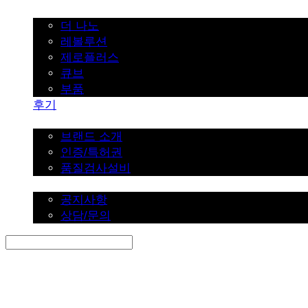
가정용
더 나노
레볼루션
제로플러스
큐브
부품
후기
브랜드 소개
브랜드 소개
인증/특허권
품질검사설비
커뮤니티
공지사항
상담/문의
Search
검색
Log In
로그인
Cart
장바구니