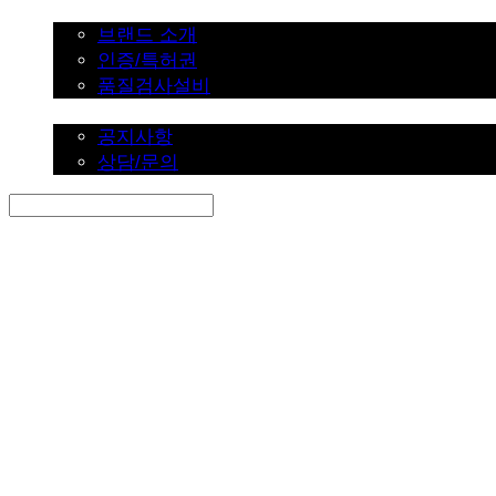
브랜드 소개
브랜드 소개
인증/특허권
품질검사설비
커뮤니티
공지사항
상담/문의
Search
검색
Log In
로그인
Cart
장바구니
SINKLUTION 공식 스토어