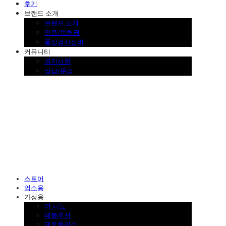
후기
브랜드 소개
브랜드 소개
인증/특허권
품질검사설비
커뮤니티
공지사항
상담/문의
SINKLUTION 공식 스토어
스토어
업소용
가정용
더 나노
레볼루션
제로플러스