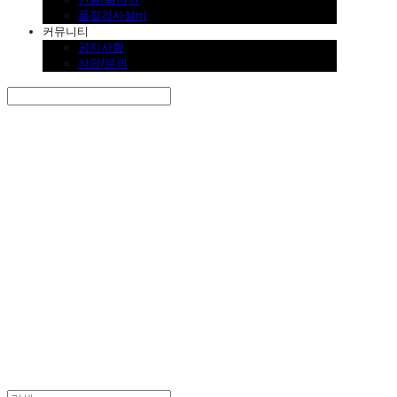
품질검사설비
커뮤니티
공지사항
상담/문의
Search
검색
Log In
로그인
Cart
장바구니
SINKLUTION 공식 스토어