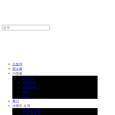
SINKLUTION 공식 스토어
스토어
업소용
가정용
더 나노
레볼루션
제로플러스
큐브
부품
후기
브랜드 소개
브랜드 소개
인증/특허권