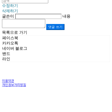
수정하기
삭제하기
글쓴이
내용
댓글 쓰기
목록으로 가기
페이스북
카카오톡
네이버 블로그
밴드
라인
이용약관
개인정보처리방침
사업자정보확인
상호: (주)르보앤코 | 대표: 권영숙 | 개인정보관리책임자: 김태화 | 전화: 1899-3866 | 이메일:
official@lebonco.com
주소: Factory. 김포시 대곶면 제조산업단지 Office. 김포시 태장로 741, B동 623호 | 사업자등록
번호:
520-81-03359
| 통신판매:
제2025-경기김포-3026호
| 호스팅제공자: (주)식스샵