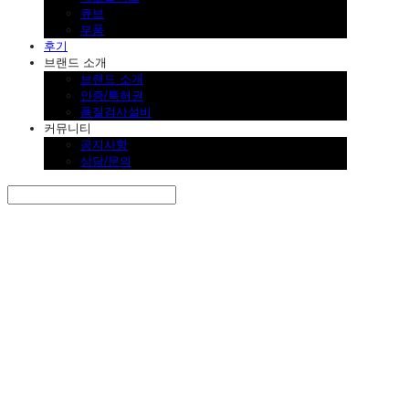
큐브
부품
후기
브랜드 소개
브랜드 소개
인증/특허권
품질검사설비
커뮤니티
공지사항
상담/문의
Search
검색
Log In
로그인
Cart
장바구니
SINKLUTION 공식 스토어