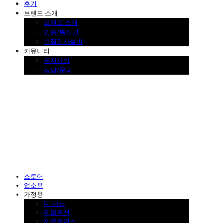
후기
브랜드 소개
브랜드 소개
인증/특허권
품질검사설비
커뮤니티
공지사항
상담/문의
SINKLUTION 공식 스토어
스토어
업소용
가정용
더 나노
레볼루션
제로플러스