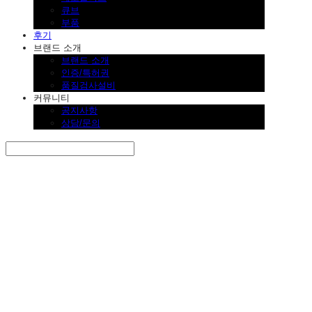
큐브
부품
후기
브랜드 소개
브랜드 소개
인증/특허권
품질검사설비
커뮤니티
공지사항
상담/문의
Search
검색
Log In
로그인
Cart
장바구니
SINKLUTION 공식 스토어