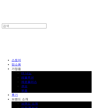
SINKLUTION 공식 스토어
스토어
업소용
가정용
더 나노
레볼루션
제로플러스
큐브
부품
후기
브랜드 소개
브랜드 소개
인증/특허권