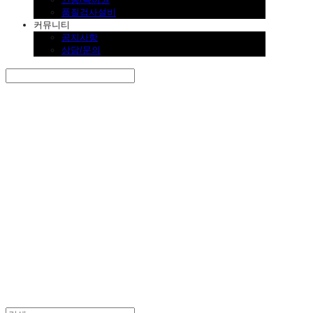
품질검사설비
커뮤니티
공지사항
상담/문의
Search
검색
Log In
로그인
Cart
장바구니
SINKLUTION 공식 스토어