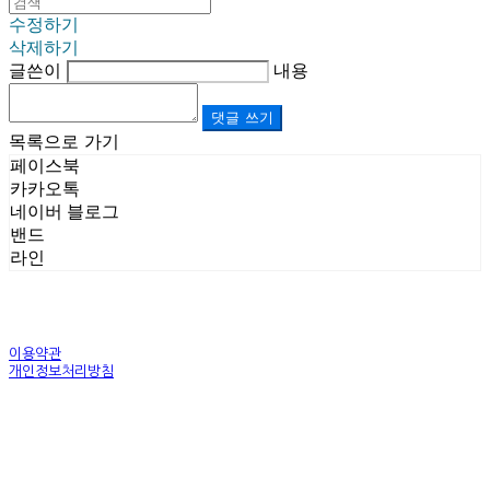
수정하기
삭제하기
글쓴이
내용
댓글 쓰기
목록으로 가기
페이스북
카카오톡
네이버 블로그
밴드
라인
이용약관
개인정보처리방침
사업자정보확인
상호: (주)르보앤코 | 대표: 권영숙 | 개인정보관리책임자: 김태화 | 전화: 1899-3866 | 이메일:
official@lebonco.com
주소: Factory. 김포시 대곶면 제조산업단지 Office. 김포시 태장로 741, B동 623호 | 사업자등록
번호:
520-81-03359
| 통신판매:
제2025-경기김포-3026호
| 호스팅제공자: (주)식스샵