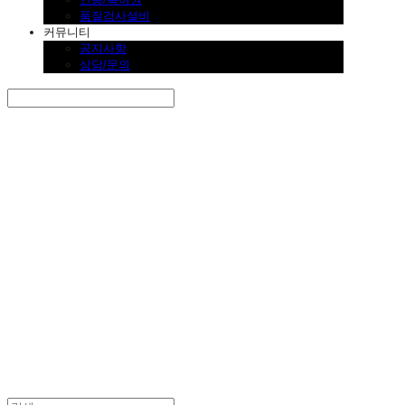
품질검사설비
커뮤니티
공지사항
상담/문의
Search
검색
Log In
로그인
Cart
장바구니
SINKLUTION 공식 스토어