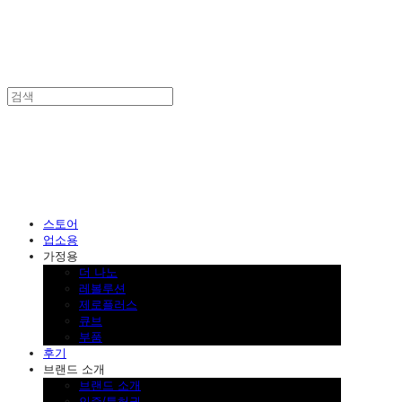
SINKLUTION 공식 스토어
스토어
업소용
가정용
더 나노
레볼루션
제로플러스
큐브
부품
후기
브랜드 소개
브랜드 소개
인증/특허권