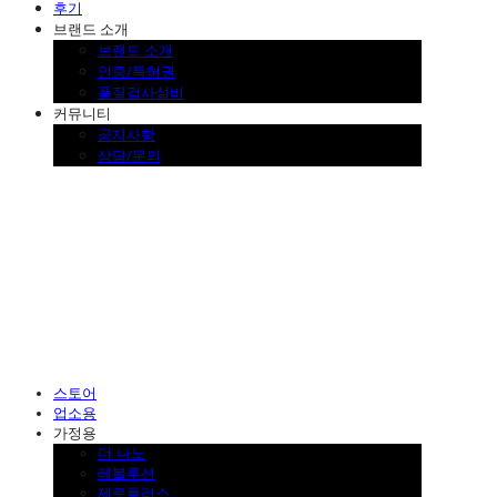
후기
브랜드 소개
브랜드 소개
인증/특허권
품질검사설비
커뮤니티
공지사항
상담/문의
SINKLUTION 공식 스토어
스토어
업소용
가정용
더 나노
레볼루션
제로플러스