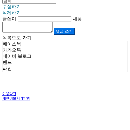
수정하기
삭제하기
글쓴이
내용
댓글 쓰기
목록으로 가기
페이스북
카카오톡
네이버 블로그
밴드
라인
이용약관
개인정보처리방침
사업자정보확인
상호: (주)르보앤코 | 대표: 권영숙 | 개인정보관리책임자: 김태화 | 전화: 1899-3866 | 이메일:
official@lebonco.com
주소: Factory. 김포시 대곶면 제조산업단지 Office. 김포시 태장로 741, B동 623호 | 사업자등록
번호:
520-81-03359
| 통신판매:
제2025-경기김포-3026호
| 호스팅제공자: (주)식스샵