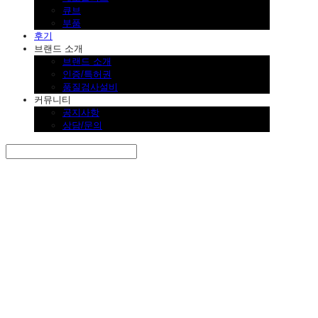
큐브
부품
후기
브랜드 소개
브랜드 소개
인증/특허권
품질검사설비
커뮤니티
공지사항
상담/문의
Search
검색
Log In
로그인
Cart
장바구니
SINKLUTION 공식 스토어