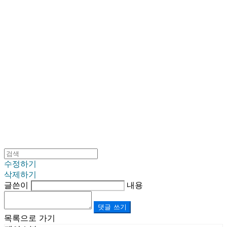
Cart
장바구니
SINKLUTION 공식 스토어
수정하기
삭제하기
글쓴이
내용
댓글 쓰기
목록으로 가기