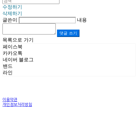
수정하기
삭제하기
글쓴이
내용
댓글 쓰기
목록으로 가기
페이스북
카카오톡
네이버 블로그
밴드
라인
이용약관
개인정보처리방침
사업자정보확인
상호: (주)르보앤코 | 대표: 권영숙 | 개인정보관리책임자: 김태화 | 전화: 1899-3866 | 이메일:
official@lebonco.com
주소: Factory. 김포시 대곶면 제조산업단지 Office. 김포시 태장로 741, B동 623호 | 사업자등록
번호:
520-81-03359
| 통신판매:
제2025-경기김포-3026호
| 호스팅제공자: (주)식스샵