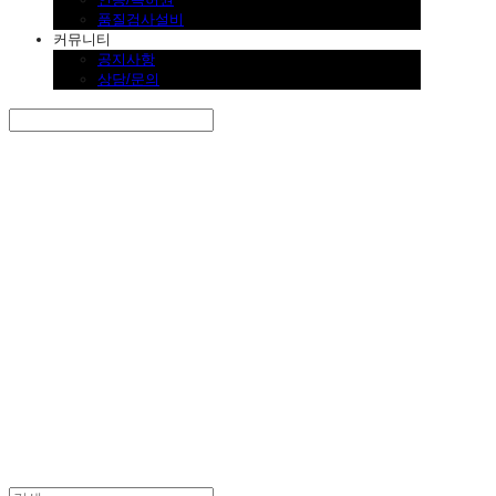
품질검사설비
커뮤니티
공지사항
상담/문의
Search
검색
Log In
로그인
Cart
장바구니
SINKLUTION 공식 스토어