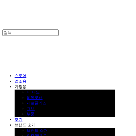
SINKLUTION 공식 스토어
스토어
업소용
가정용
더 나노
레볼루션
제로플러스
큐브
부품
후기
브랜드 소개
브랜드 소개
인증/특허권