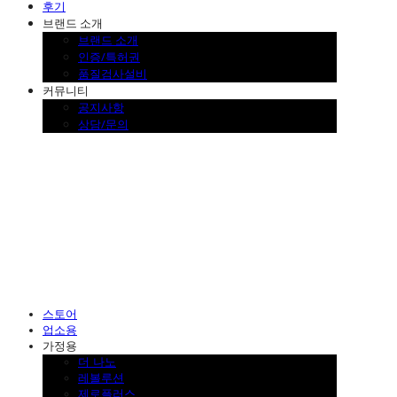
후기
브랜드 소개
브랜드 소개
인증/특허권
품질검사설비
커뮤니티
공지사항
상담/문의
SINKLUTION 공식 스토어
스토어
업소용
가정용
더 나노
레볼루션
제로플러스