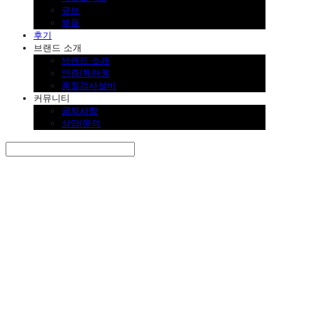
큐브
부품
후기
브랜드 소개
브랜드 소개
인증/특허권
품질검사설비
커뮤니티
공지사항
상담/문의
Search
검색
Log In
로그인
Cart
장바구니
SINKLUTION 공식 스토어