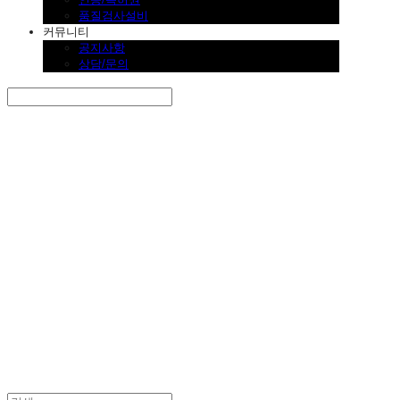
품질검사설비
커뮤니티
공지사항
상담/문의
Search
검색
Log In
로그인
Cart
장바구니
SINKLUTION 공식 스토어