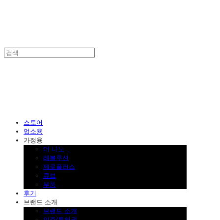
SINKLUTION 공식 스토어
스토어
업소용
가정용
더 나노
레볼루션
제로플러스
큐브
부품
후기
브랜드 소개
브랜드 소개
인증/특허권