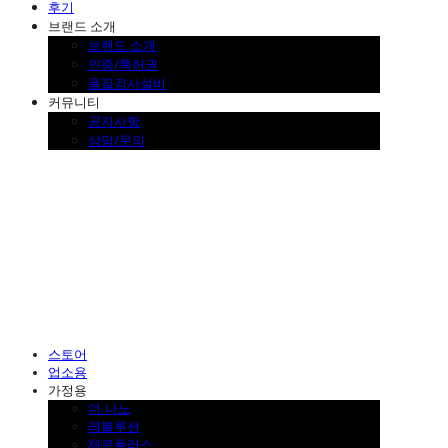
후기
브랜드 소개
브랜드 소개
인증/특허권
품질검사설비
커뮤니티
공지사항
상담/문의
SINKLUTION 공식 스토어
스토어
업소용
가정용
더 나노
레볼루션
제로플러스