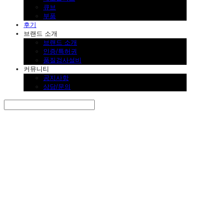
큐브
부품
후기
브랜드 소개
브랜드 소개
인증/특허권
품질검사설비
커뮤니티
공지사항
상담/문의
Search
검색
Log In
로그인
Cart
장바구니
SINKLUTION 공식 스토어