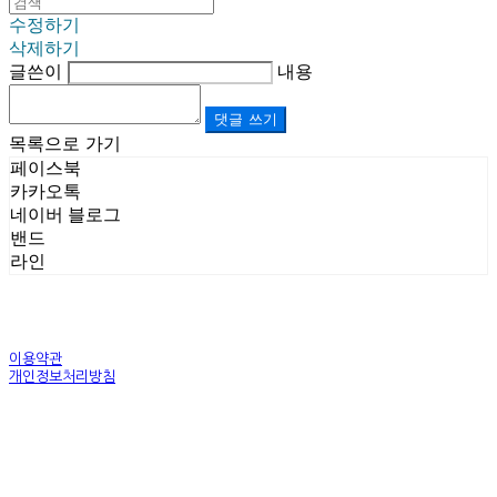
수정하기
삭제하기
글쓴이
내용
댓글 쓰기
목록으로 가기
페이스북
카카오톡
네이버 블로그
밴드
라인
이용약관
개인정보처리방침
사업자정보확인
상호: (주)르보앤코 | 대표: 권영숙 | 개인정보관리책임자: 김태화 | 전화: 1899-3866 | 이메일:
official@lebonco.com
주소: Factory. 김포시 대곶면 제조산업단지 Office. 김포시 태장로 741, B동 623호 | 사업자등록
번호:
520-81-03359
| 통신판매:
제2025-경기김포-3026호
| 호스팅제공자: (주)식스샵