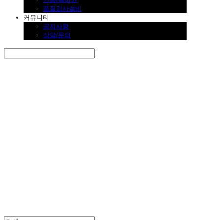
품질검사설비
커뮤니티
공지사항
상담/문의
Search
검색
Log In
로그인
Cart
장바구니
SINKLUTION 공식 스토어