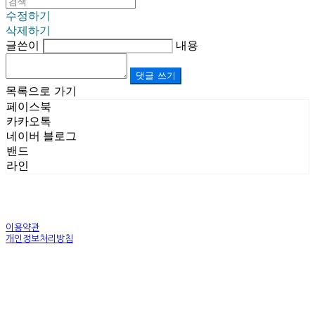
수정하기
삭제하기
글쓴이
내용
댓글 쓰기
목록으로 가기
페이스북
카카오톡
네이버 블로그
밴드
라인
이용약관
개인정보처리방침
사업자정보확인
상호: (주)르보앤코 | 대표: 권영숙 | 개인정보관리책임자: 김태화 | 전화: 1899-3866 | 이메일:
official@lebonco.com
주소: Factory. 김포시 대곶면 제조산업단지 Office. 김포시 태장로 741, B동 623호 | 사업자등록
번호:
520-81-03359
| 통신판매:
제2025-경기김포-3026호
| 호스팅제공자: (주)식스샵