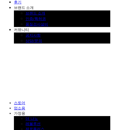
후기
브랜드 소개
브랜드 소개
인증/특허권
품질검사설비
커뮤니티
공지사항
상담/문의
SINKLUTION 공식 스토어
스토어
업소용
가정용
더 나노
레볼루션
제로플러스