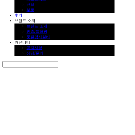
큐브
부품
후기
브랜드 소개
브랜드 소개
인증/특허권
품질검사설비
커뮤니티
공지사항
상담/문의
Search
검색
Log In
로그인
Cart
장바구니
SINKLUTION 공식 스토어