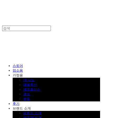
SINKLUTION 공식 스토어
스토어
업소용
가정용
더 나노
레볼루션
제로플러스
큐브
부품
후기
브랜드 소개
브랜드 소개
인증/특허권