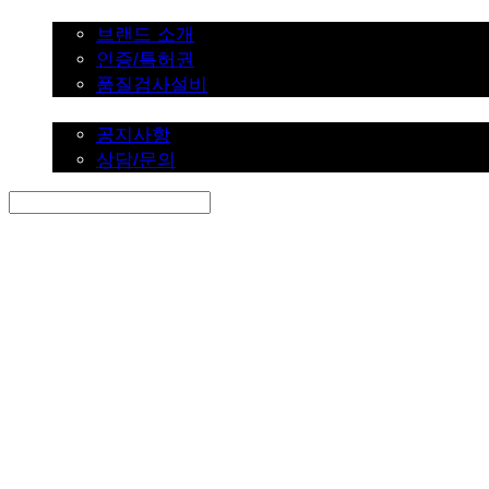
브랜드 소개
브랜드 소개
인증/특허권
품질검사설비
커뮤니티
공지사항
상담/문의
Search
검색
Log In
로그인
Cart
장바구니
SINKLUTION 공식 스토어