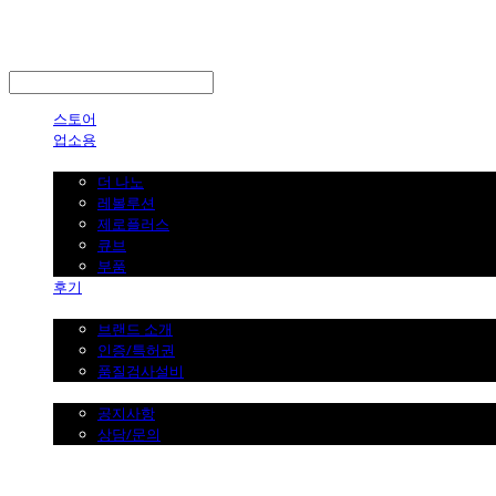
LOG IN
로그인
스토어
업소용
가정용
더 나노
레볼루션
제로플러스
큐브
부품
후기
브랜드 소개
브랜드 소개
인증/특허권
품질검사설비
커뮤니티
공지사항
상담/문의