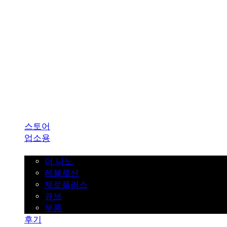
SINKLUTION 공식 스토어
스토어
업소용
가정용
더 나노
레볼루션
제로플러스
큐브
부품
후기