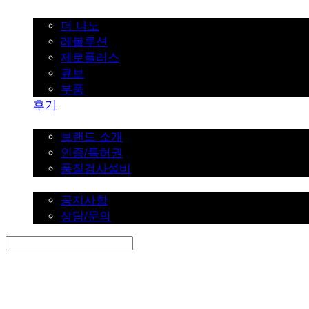
가정용
더 나노
레볼루션
제로플러스
큐브
부품
후기
브랜드 소개
브랜드 소개
인증/특허권
품질검사설비
커뮤니티
공지사항
상담/문의
Search
검색
Log In
로그인
Cart
장바구니