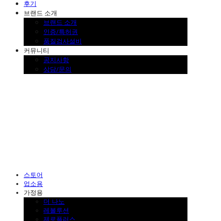
후기
브랜드 소개
브랜드 소개
인증/특허권
품질검사설비
커뮤니티
공지사항
상담/문의
SINKLUTION 공식 스토어
스토어
업소용
가정용
더 나노
레볼루션
제로플러스