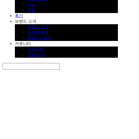
큐브
부품
후기
브랜드 소개
브랜드 소개
인증/특허권
품질검사설비
커뮤니티
공지사항
상담/문의
Search
검색
Log In
로그인
Cart
장바구니
SINKLUTION 공식 스토어