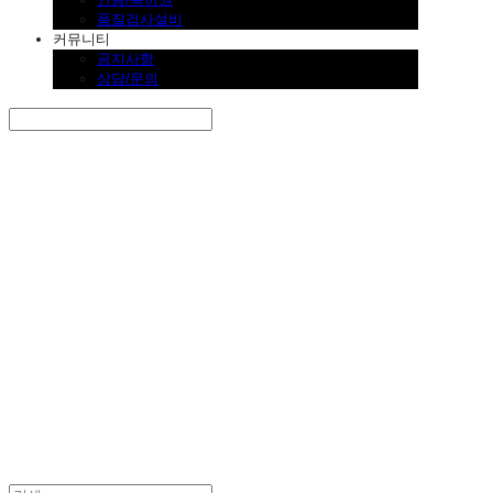
품질검사설비
커뮤니티
공지사항
상담/문의
Search
검색
Log In
로그인
Cart
장바구니
SINKLUTION 공식 스토어