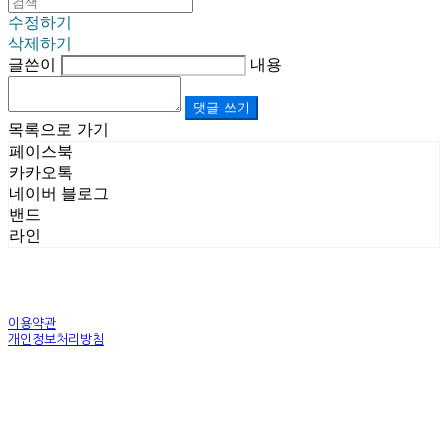
수정하기
삭제하기
글쓴이
내용
댓글 쓰기
목록으로 가기
페이스북
카카오톡
네이버 블로그
밴드
라인
이용약관
개인정보처리방침
사업자정보확인
상호: (주)르보앤코 | 대표: 권영숙 | 개인정보관리책임자: 김태화 | 전화: 1899-3866 | 이메일:
official@lebonco.com
주소: Factory. 김포시 대곶면 제조산업단지 Office. 김포시 태장로 741, B동 623호 | 사업자등록
번호:
520-81-03359
| 통신판매:
제2025-경기김포-3026호
| 호스팅제공자: (주)식스샵