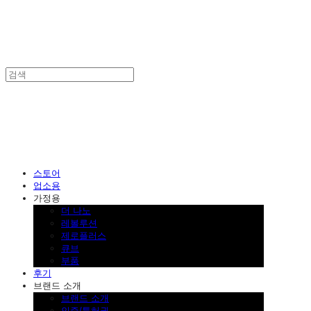
SINKLUTION 공식 스토어
스토어
업소용
가정용
더 나노
레볼루션
제로플러스
큐브
부품
후기
브랜드 소개
브랜드 소개
인증/특허권