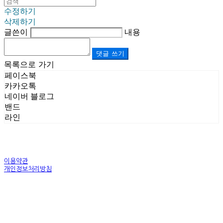
수정하기
삭제하기
글쓴이
내용
댓글 쓰기
목록으로 가기
페이스북
카카오톡
네이버 블로그
밴드
라인
이용약관
개인정보처리방침
사업자정보확인
상호: (주)르보앤코 | 대표: 권영숙 | 개인정보관리책임자: 김태화 | 전화: 1899-3866 | 이메일:
official@lebonco.com
주소: Factory. 김포시 대곶면 제조산업단지 Office. 김포시 태장로 741, B동 623호 | 사업자등록
번호:
520-81-03359
| 통신판매:
제2025-경기김포-3026호
| 호스팅제공자: (주)식스샵