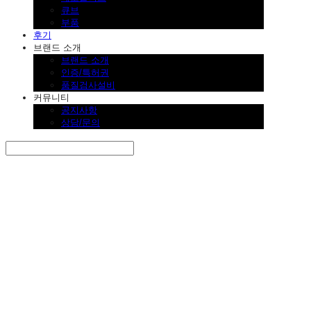
큐브
부품
후기
브랜드 소개
브랜드 소개
인증/특허권
품질검사설비
커뮤니티
공지사항
상담/문의
Search
검색
Log In
로그인
Cart
장바구니
SINKLUTION 공식 스토어