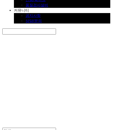
품질검사설비
커뮤니티
공지사항
상담/문의
Search
검색
Log In
로그인
Cart
장바구니
SINKLUTION 공식 스토어