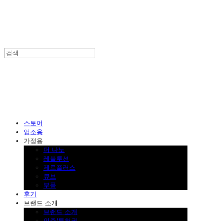
SINKLUTION 공식 스토어
스토어
업소용
가정용
더 나노
레볼루션
제로플러스
큐브
부품
후기
브랜드 소개
브랜드 소개
인증/특허권