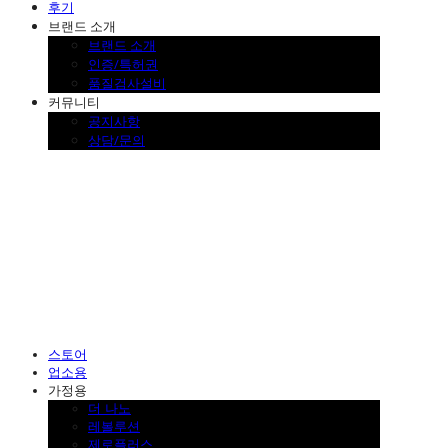
후기
브랜드 소개
브랜드 소개
인증/특허권
품질검사설비
커뮤니티
공지사항
상담/문의
SINKLUTION 공식 스토어
스토어
업소용
가정용
더 나노
레볼루션
제로플러스