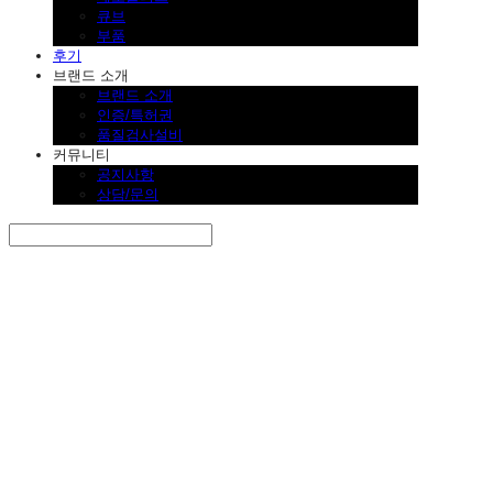
큐브
부품
후기
브랜드 소개
브랜드 소개
인증/특허권
품질검사설비
커뮤니티
공지사항
상담/문의
Search
검색
Log In
로그인
Cart
장바구니
SINKLUTION 공식 스토어