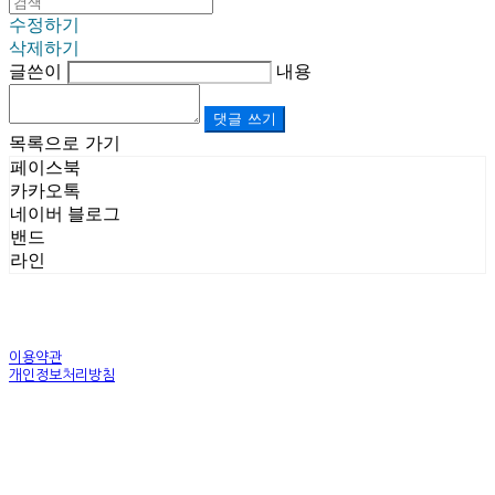
수정하기
삭제하기
글쓴이
내용
댓글 쓰기
목록으로 가기
페이스북
카카오톡
네이버 블로그
밴드
라인
이용약관
개인정보처리방침
사업자정보확인
상호: (주)르보앤코 | 대표: 권영숙 | 개인정보관리책임자: 김태화 | 전화: 1899-3866 | 이메일:
official@lebonco.com
주소: Factory. 김포시 대곶면 제조산업단지 Office. 김포시 태장로 741, B동 623호 | 사업자등록
번호:
520-81-03359
| 통신판매:
제2025-경기김포-3026호
| 호스팅제공자: (주)식스샵