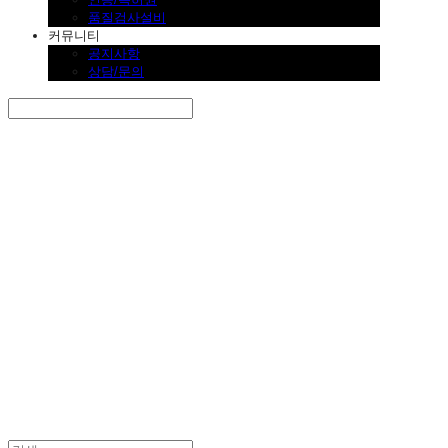
품질검사설비
커뮤니티
공지사항
상담/문의
Search
검색
Log In
로그인
Cart
장바구니
SINKLUTION 공식 스토어