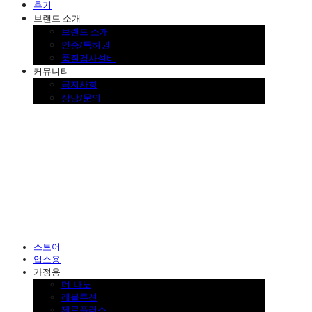
후기
브랜드 소개
브랜드 소개
인증/특허권
품질검사설비
커뮤니티
공지사항
상담/문의
SINKLUTION 공식 스토어
스토어
업소용
가정용
더 나노
레볼루션
제로플러스