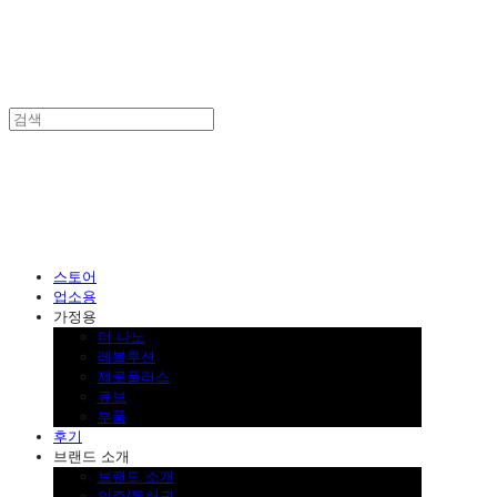
SINKLUTION 공식 스토어
스토어
업소용
가정용
더 나노
레볼루션
제로플러스
큐브
부품
후기
브랜드 소개
브랜드 소개
인증/특허권