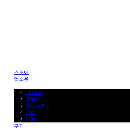
SINKLUTION 공식 스토어
스토어
업소용
가정용
더 나노
레볼루션
제로플러스
큐브
부품
후기