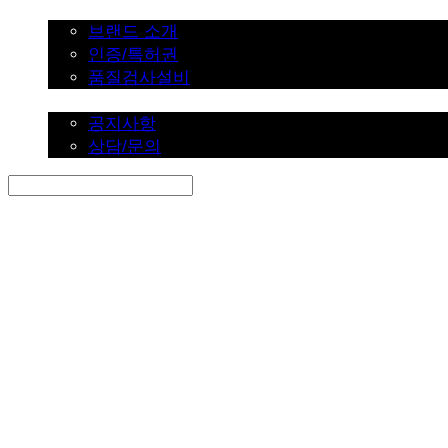
브랜드 소개
브랜드 소개
인증/특허권
품질검사설비
커뮤니티
공지사항
상담/문의
Search
검색
Log In
로그인
Cart
장바구니
SINKLUTION 공식 스토어