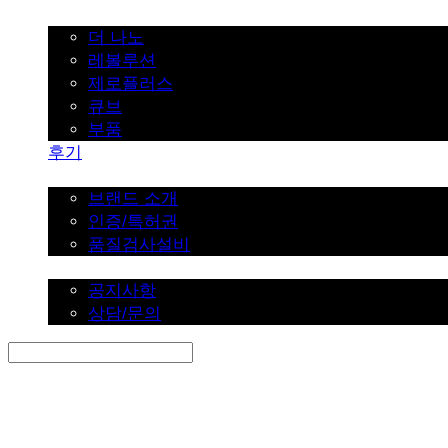
가정용
더 나노
레볼루션
제로플러스
큐브
부품
후기
브랜드 소개
브랜드 소개
인증/특허권
품질검사설비
커뮤니티
공지사항
상담/문의
Search
검색
Log In
로그인
Cart
장바구니