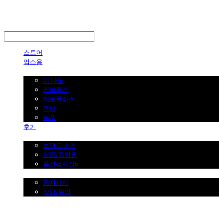
LOG IN
로그인
스토어
업소용
가정용
더 나노
레볼루션
제로플러스
큐브
부품
후기
브랜드 소개
브랜드 소개
인증/특허권
품질검사설비
커뮤니티
공지사항
상담/문의