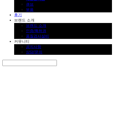
큐브
부품
후기
브랜드 소개
브랜드 소개
인증/특허권
품질검사설비
커뮤니티
공지사항
상담/문의
Search
검색
Log In
로그인
Cart
장바구니
SINKLUTION 공식 스토어