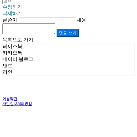
수정하기
삭제하기
글쓴이
내용
댓글 쓰기
목록으로 가기
페이스북
카카오톡
네이버 블로그
밴드
라인
이용약관
개인정보처리방침
사업자정보확인
상호: (주)르보앤코 | 대표: 권영숙 | 개인정보관리책임자: 김태화 | 전화: 1899-3866 | 이메일:
official@lebonco.com
주소: Factory. 김포시 대곶면 제조산업단지 Office. 김포시 태장로 741, B동 623호 | 사업자등록
번호:
520-81-03359
| 통신판매:
제2025-경기김포-3026호
| 호스팅제공자: (주)식스샵