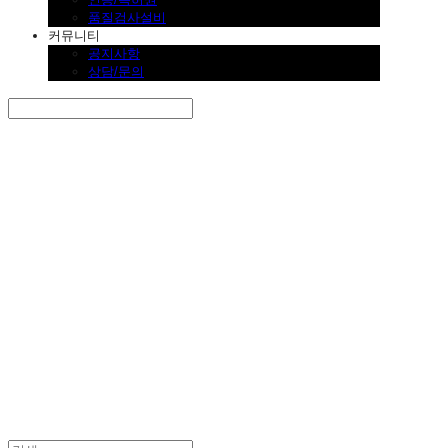
품질검사설비
커뮤니티
공지사항
상담/문의
Search
검색
Log In
로그인
Cart
장바구니
SINKLUTION 공식 스토어