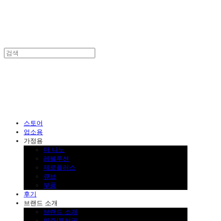
SINKLUTION 공식 스토어
스토어
업소용
가정용
더 나노
레볼루션
제로플러스
큐브
부품
후기
브랜드 소개
브랜드 소개
인증/특허권