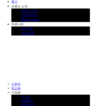
후기
브랜드 소개
브랜드 소개
인증/특허권
품질검사설비
커뮤니티
공지사항
상담/문의
SINKLUTION 공식 스토어
스토어
업소용
가정용
더 나노
레볼루션
제로플러스