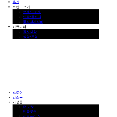
후기
브랜드 소개
브랜드 소개
인증/특허권
품질검사설비
커뮤니티
공지사항
상담/문의
SINKLUTION 공식 스토어
스토어
업소용
가정용
더 나노
레볼루션
제로플러스