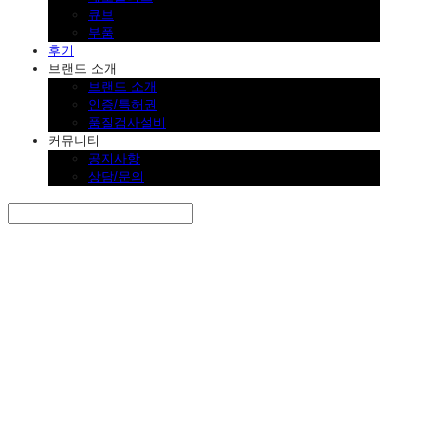
큐브
부품
후기
브랜드 소개
브랜드 소개
인증/특허권
품질검사설비
커뮤니티
공지사항
상담/문의
Search
검색
Log In
로그인
Cart
장바구니
SINKLUTION 공식 스토어