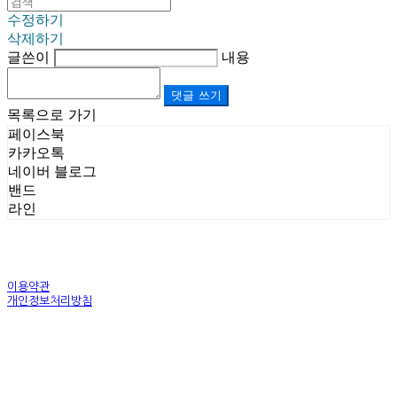
수정하기
삭제하기
글쓴이
내용
댓글 쓰기
목록으로 가기
페이스북
카카오톡
네이버 블로그
밴드
라인
이용약관
개인정보처리방침
사업자정보확인
상호: (주)르보앤코 | 대표: 권영숙 | 개인정보관리책임자: 김태화 | 전화: 1899-3866 | 이메일:
official@lebonco.com
주소: Factory. 김포시 대곶면 제조산업단지 Office. 김포시 태장로 741, B동 623호 | 사업자등록
번호:
520-81-03359
| 통신판매:
제2025-경기김포-3026호
| 호스팅제공자: (주)식스샵