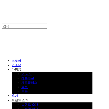
SINKLUTION 공식 스토어
스토어
업소용
가정용
더 나노
레볼루션
제로플러스
큐브
부품
후기
브랜드 소개
브랜드 소개
인증/특허권