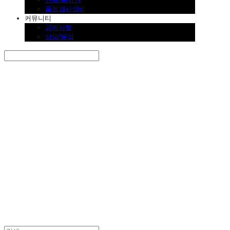
품질검사설비
커뮤니티
공지사항
상담/문의
Search
검색
Log In
로그인
Cart
장바구니
SINKLUTION 공식 스토어