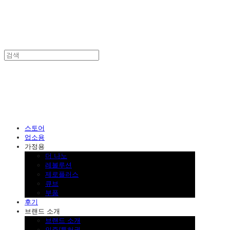
SINKLUTION 공식 스토어
스토어
업소용
가정용
더 나노
레볼루션
제로플러스
큐브
부품
후기
브랜드 소개
브랜드 소개
인증/특허권