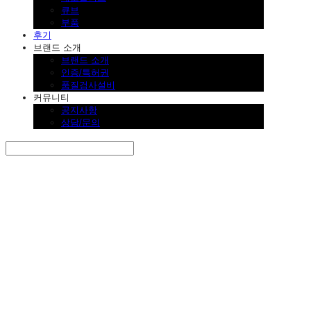
큐브
부품
후기
브랜드 소개
브랜드 소개
인증/특허권
품질검사설비
커뮤니티
공지사항
상담/문의
Search
검색
Log In
로그인
Cart
장바구니
SINKLUTION 공식 스토어