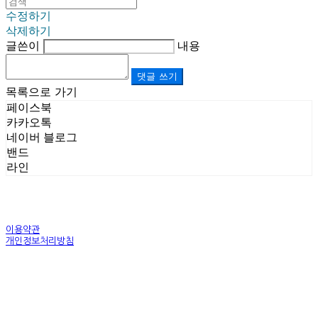
수정하기
삭제하기
글쓴이
내용
댓글 쓰기
목록으로 가기
페이스북
카카오톡
네이버 블로그
밴드
라인
이용약관
개인정보처리방침
사업자정보확인
상호: (주)르보앤코 | 대표: 권영숙 | 개인정보관리책임자: 김태화 | 전화: 1899-3866 | 이메일:
official@lebonco.com
주소: Factory. 김포시 대곶면 제조산업단지 Office. 김포시 태장로 741, B동 623호 | 사업자등록
번호:
520-81-03359
| 통신판매:
제2025-경기김포-3026호
| 호스팅제공자: (주)식스샵