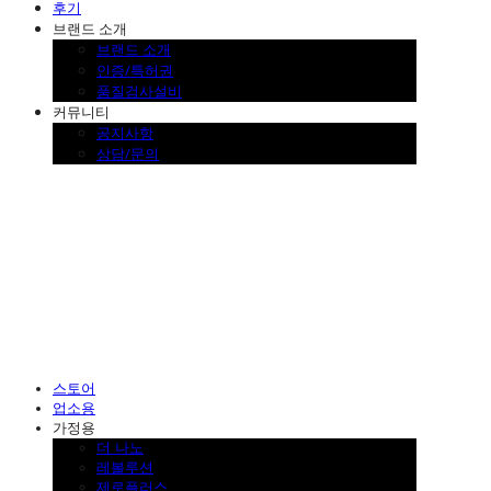
후기
브랜드 소개
브랜드 소개
인증/특허권
품질검사설비
커뮤니티
공지사항
상담/문의
SINKLUTION 공식 스토어
스토어
업소용
가정용
더 나노
레볼루션
제로플러스