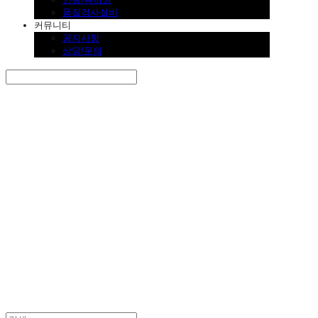
품질검사설비
커뮤니티
공지사항
상담/문의
Search
검색
Log In
로그인
Cart
장바구니
SINKLUTION 공식 스토어