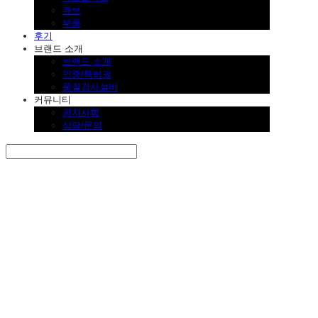
큐브
부품
후기
브랜드 소개
브랜드 소개
인증/특허권
품질검사설비
커뮤니티
공지사항
상담/문의
Search
검색
Log In
로그인
Cart
장바구니
SINKLUTION 공식 스토어