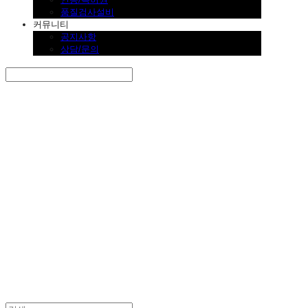
품질검사설비
커뮤니티
공지사항
상담/문의
Search
검색
Log In
로그인
Cart
장바구니
SINKLUTION 공식 스토어