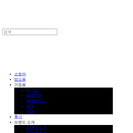
SINKLUTION 공식 스토어
스토어
업소용
가정용
더 나노
레볼루션
제로플러스
큐브
부품
후기
브랜드 소개
브랜드 소개
인증/특허권