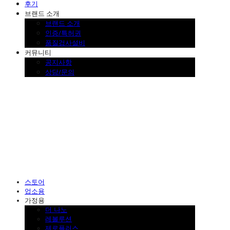
후기
브랜드 소개
브랜드 소개
인증/특허권
품질검사설비
커뮤니티
공지사항
상담/문의
SINKLUTION 공식 스토어
스토어
업소용
가정용
더 나노
레볼루션
제로플러스