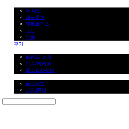
가정용
더 나노
레볼루션
제로플러스
큐브
부품
후기
브랜드 소개
브랜드 소개
인증/특허권
품질검사설비
커뮤니티
공지사항
상담/문의
Search
검색
Log In
로그인
Cart
장바구니