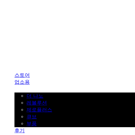
SINKLUTION 공식 스토어
스토어
업소용
가정용
더 나노
레볼루션
제로플러스
큐브
부품
후기