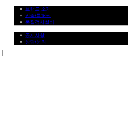
브랜드 소개
브랜드 소개
인증/특허권
품질검사설비
커뮤니티
공지사항
상담/문의
Search
검색
Log In
로그인
Cart
장바구니
SINKLUTION 공식 스토어