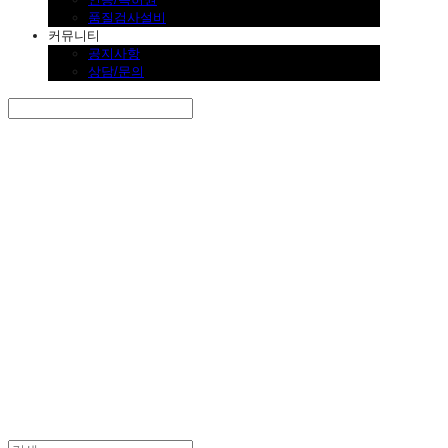
품질검사설비
커뮤니티
공지사항
상담/문의
Search
검색
Log In
로그인
Cart
장바구니
SINKLUTION 공식 스토어