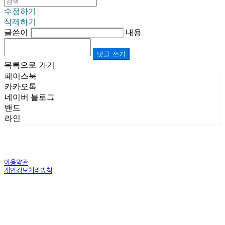
수정하기
삭제하기
글쓴이
내용
댓글 쓰기
목록으로 가기
페이스북
카카오톡
네이버 블로그
밴드
라인
이용약관
개인정보처리방침
사업자정보확인
상호: (주)르보앤코 | 대표: 권영숙 | 개인정보관리책임자: 김태화 | 전화: 1899-3866 | 이메일:
official@lebonco.com
주소: Factory. 김포시 대곶면 제조산업단지 Office. 김포시 태장로 741, B동 623호 | 사업자등록
번호:
520-81-03359
| 통신판매:
제2025-경기김포-3026호
| 호스팅제공자: (주)식스샵