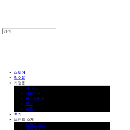
SINKLUTION 공식 스토어
스토어
업소용
가정용
더 나노
레볼루션
제로플러스
큐브
부품
후기
브랜드 소개
브랜드 소개
인증/특허권