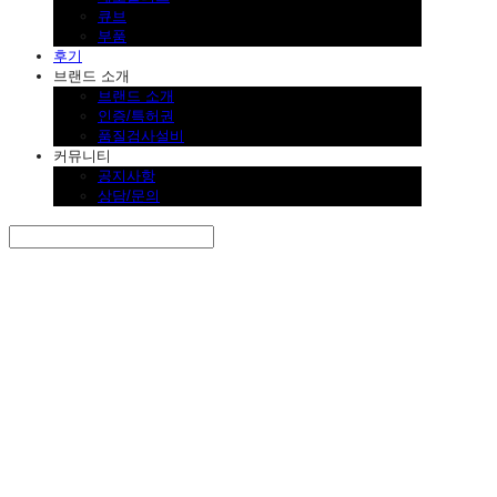
큐브
부품
후기
브랜드 소개
브랜드 소개
인증/특허권
품질검사설비
커뮤니티
공지사항
상담/문의
Search
검색
Log In
로그인
Cart
장바구니
SINKLUTION 공식 스토어