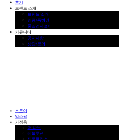
후기
브랜드 소개
브랜드 소개
인증/특허권
품질검사설비
커뮤니티
공지사항
상담/문의
SINKLUTION 공식 스토어
스토어
업소용
가정용
더 나노
레볼루션
제로플러스