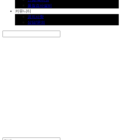
품질검사설비
커뮤니티
공지사항
상담/문의
Search
검색
Log In
로그인
Cart
장바구니
SINKLUTION 공식 스토어