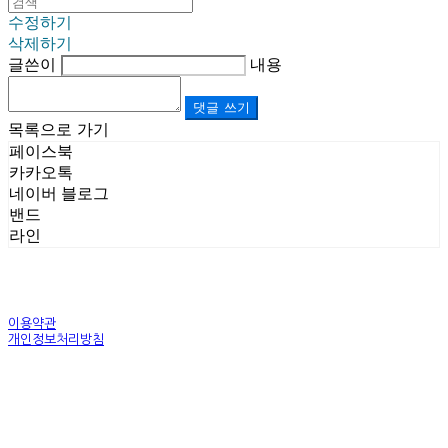
수정하기
삭제하기
글쓴이
내용
댓글 쓰기
목록으로 가기
페이스북
카카오톡
네이버 블로그
밴드
라인
이용약관
개인정보처리방침
사업자정보확인
상호: (주)르보앤코 | 대표: 권영숙 | 개인정보관리책임자: 김태화 | 전화: 1899-3866 | 이메일:
official@lebonco.com
주소: Factory. 김포시 대곶면 제조산업단지 Office. 김포시 태장로 741, B동 623호 | 사업자등록
번호:
520-81-03359
| 통신판매:
제2025-경기김포-3026호
| 호스팅제공자: (주)식스샵