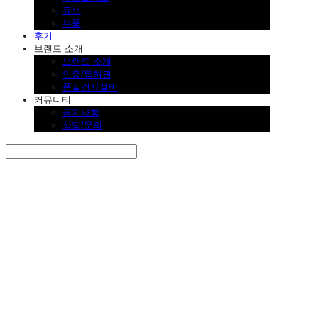
큐브
부품
후기
브랜드 소개
브랜드 소개
인증/특허권
품질검사설비
커뮤니티
공지사항
상담/문의
Search
검색
Log In
로그인
Cart
장바구니
SINKLUTION 공식 스토어