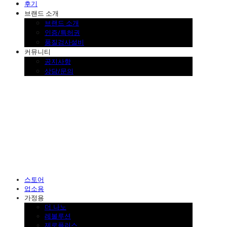
후기
브랜드 소개
브랜드 소개
인증/특허권
품질검사설비
커뮤니티
공지사항
상담/문의
SINKLUTION 공식 스토어
스토어
업소용
가정용
더 나노
레볼루션
제로플러스