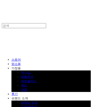
SINKLUTION 공식 스토어
스토어
업소용
가정용
더 나노
레볼루션
제로플러스
큐브
부품
후기
브랜드 소개
브랜드 소개
인증/특허권