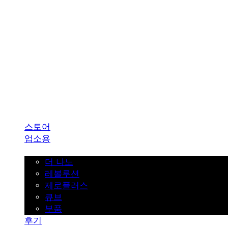
SINKLUTION 공식 스토어
스토어
업소용
가정용
더 나노
레볼루션
제로플러스
큐브
부품
후기