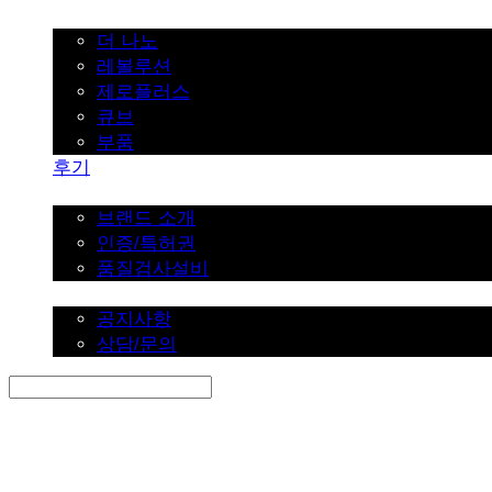
가정용
더 나노
레볼루션
제로플러스
큐브
부품
후기
브랜드 소개
브랜드 소개
인증/특허권
품질검사설비
커뮤니티
공지사항
상담/문의
Search
검색
Log In
로그인
Cart
장바구니