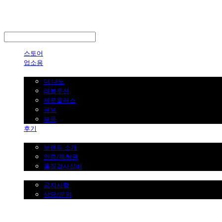
LOG IN
로그인
스토어
업소용
가정용
더 나노
레볼루션
제로플러스
큐브
부품
후기
브랜드 소개
브랜드 소개
인증/특허권
품질검사설비
커뮤니티
공지사항
상담/문의