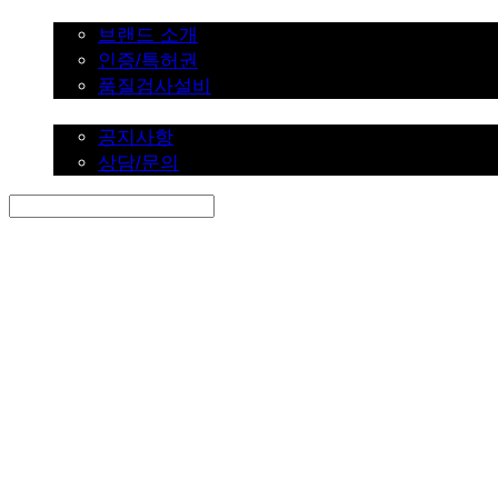
브랜드 소개
브랜드 소개
인증/특허권
품질검사설비
커뮤니티
공지사항
상담/문의
Search
검색
Log In
로그인
Cart
장바구니
SINKLUTION 공식 스토어