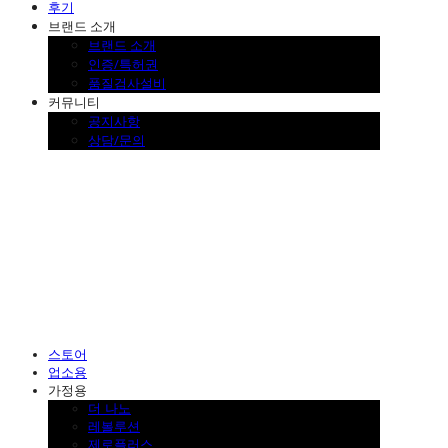
후기
브랜드 소개
브랜드 소개
인증/특허권
품질검사설비
커뮤니티
공지사항
상담/문의
SINKLUTION 공식 스토어
스토어
업소용
가정용
더 나노
레볼루션
제로플러스