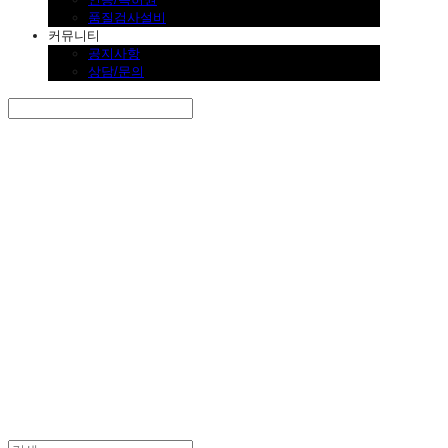
품질검사설비
커뮤니티
공지사항
상담/문의
Search
검색
Log In
로그인
Cart
장바구니
SINKLUTION 공식 스토어