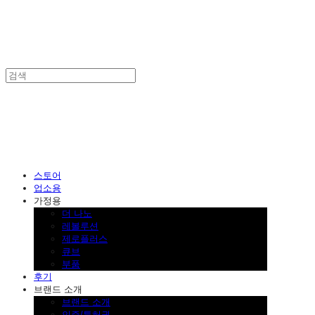
SINKLUTION 공식 스토어
스토어
업소용
가정용
더 나노
레볼루션
제로플러스
큐브
부품
후기
브랜드 소개
브랜드 소개
인증/특허권