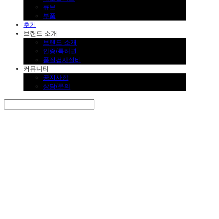
큐브
부품
후기
브랜드 소개
브랜드 소개
인증/특허권
품질검사설비
커뮤니티
공지사항
상담/문의
Search
검색
Log In
로그인
Cart
장바구니
SINKLUTION 공식 스토어