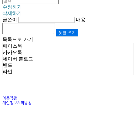
수정하기
삭제하기
글쓴이
내용
댓글 쓰기
목록으로 가기
페이스북
카카오톡
네이버 블로그
밴드
라인
이용약관
개인정보처리방침
사업자정보확인
상호: (주)르보앤코 | 대표: 권영숙 | 개인정보관리책임자: 김태화 | 전화: 1899-3866 | 이메일:
official@lebonco.com
주소: Factory. 김포시 대곶면 제조산업단지 Office. 김포시 태장로 741, B동 623호 | 사업자등록
번호:
520-81-03359
| 통신판매:
제2025-경기김포-3026호
| 호스팅제공자: (주)식스샵