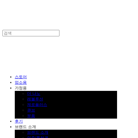
SINKLUTION 공식 스토어
스토어
업소용
가정용
더 나노
레볼루션
제로플러스
큐브
부품
후기
브랜드 소개
브랜드 소개
인증/특허권