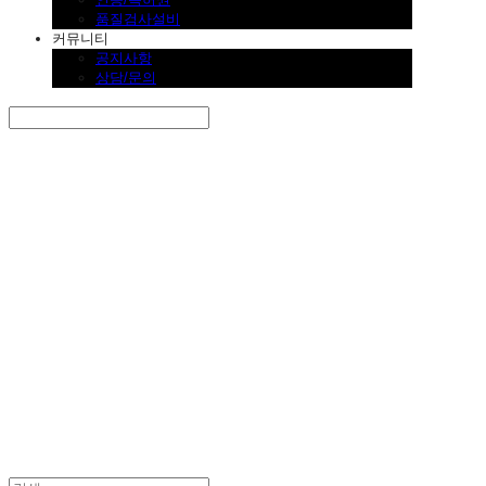
품질검사설비
커뮤니티
공지사항
상담/문의
Search
검색
Log In
로그인
Cart
장바구니
SINKLUTION 공식 스토어