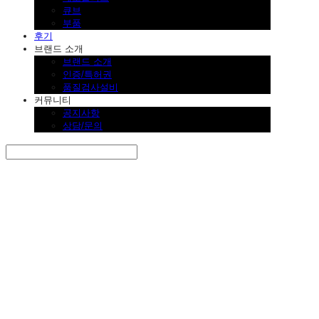
큐브
부품
후기
브랜드 소개
브랜드 소개
인증/특허권
품질검사설비
커뮤니티
공지사항
상담/문의
Search
검색
Log In
로그인
Cart
장바구니
SINKLUTION 공식 스토어