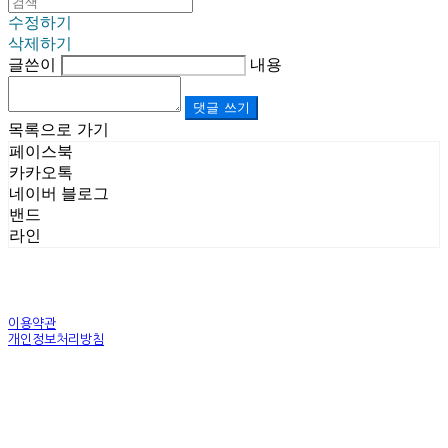
수정하기
삭제하기
글쓴이
내용
댓글 쓰기
목록으로 가기
페이스북
카카오톡
네이버 블로그
밴드
라인
이용약관
개인정보처리방침
사업자정보확인
상호: (주)르보앤코 | 대표: 권영숙 | 개인정보관리책임자: 김태화 | 전화: 1899-3866 | 이메일:
official@lebonco.com
주소: Factory. 김포시 대곶면 제조산업단지 Office. 김포시 태장로 741, B동 623호 | 사업자등록
번호:
520-81-03359
| 통신판매:
제2025-경기김포-3026호
| 호스팅제공자: (주)식스샵