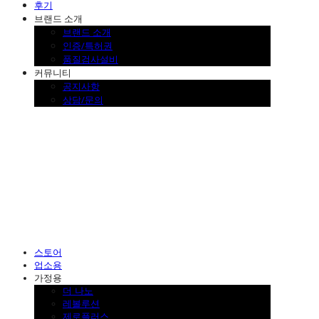
후기
브랜드 소개
브랜드 소개
인증/특허권
품질검사설비
커뮤니티
공지사항
상담/문의
SINKLUTION 공식 스토어
스토어
업소용
가정용
더 나노
레볼루션
제로플러스