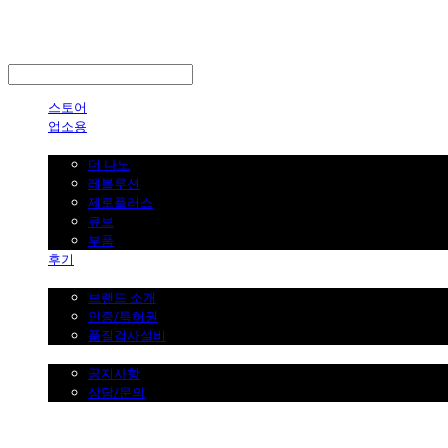
LOG IN
로그인
스토어
업소용
가정용
더 나노
레볼루션
제로플러스
큐브
부품
후기
브랜드 소개
브랜드 소개
인증/특허권
품질검사설비
커뮤니티
공지사항
상담/문의