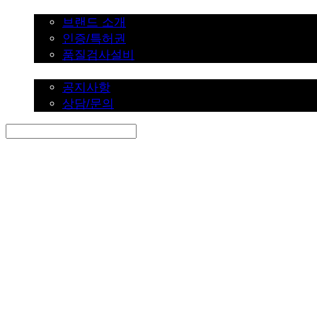
브랜드 소개
브랜드 소개
인증/특허권
품질검사설비
커뮤니티
공지사항
상담/문의
Search
검색
Log In
로그인
Cart
장바구니
SINKLUTION 공식 스토어