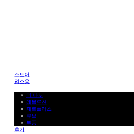
SINKLUTION 공식 스토어
스토어
업소용
가정용
더 나노
레볼루션
제로플러스
큐브
부품
후기