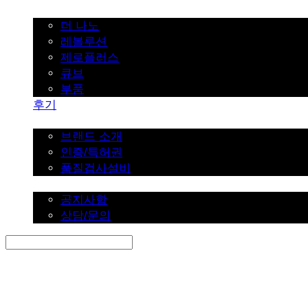
가정용
더 나노
레볼루션
제로플러스
큐브
부품
후기
브랜드 소개
브랜드 소개
인증/특허권
품질검사설비
커뮤니티
공지사항
상담/문의
Search
검색
Log In
로그인
Cart
장바구니