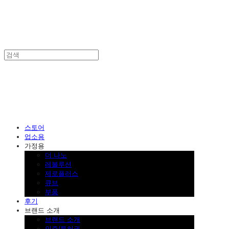
SINKLUTION 공식 스토어
스토어
업소용
가정용
더 나노
레볼루션
제로플러스
큐브
부품
후기
브랜드 소개
브랜드 소개
인증/특허권