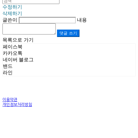
수정하기
삭제하기
글쓴이
내용
댓글 쓰기
목록으로 가기
페이스북
카카오톡
네이버 블로그
밴드
라인
이용약관
개인정보처리방침
사업자정보확인
상호: (주)르보앤코 | 대표: 권영숙 | 개인정보관리책임자: 김태화 | 전화: 1899-3866 | 이메일:
official@lebonco.com
주소: Factory. 김포시 대곶면 제조산업단지 Office. 김포시 태장로 741, B동 623호 | 사업자등록
번호:
520-81-03359
| 통신판매:
제2025-경기김포-3026호
| 호스팅제공자: (주)식스샵