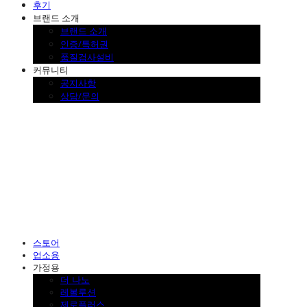
후기
브랜드 소개
브랜드 소개
인증/특허권
품질검사설비
커뮤니티
공지사항
상담/문의
SINKLUTION 공식 스토어
스토어
업소용
가정용
더 나노
레볼루션
제로플러스