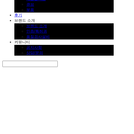
큐브
부품
후기
브랜드 소개
브랜드 소개
인증/특허권
품질검사설비
커뮤니티
공지사항
상담/문의
Search
검색
Log In
로그인
Cart
장바구니
SINKLUTION 공식 스토어