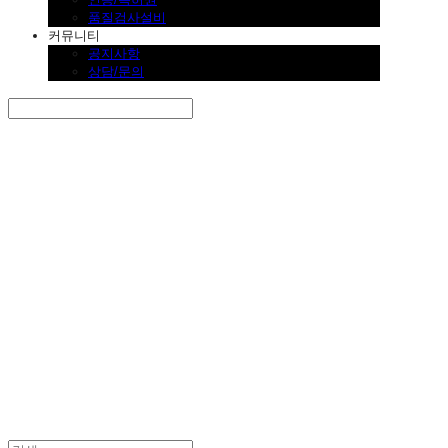
품질검사설비
커뮤니티
공지사항
상담/문의
Search
검색
Log In
로그인
Cart
장바구니
SINKLUTION 공식 스토어