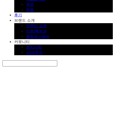
큐브
부품
후기
브랜드 소개
브랜드 소개
인증/특허권
품질검사설비
커뮤니티
공지사항
상담/문의
Search
검색
Log In
로그인
Cart
장바구니
SINKLUTION 공식 스토어