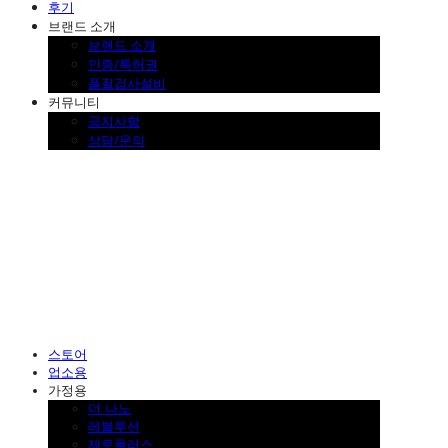
후기
브랜드 소개
브랜드 소개
인증/특허권
품질검사설비
커뮤니티
공지사항
상담/문의
SINKLUTION 공식 스토어
스토어
업소용
가정용
더 나노
레볼루션
제로플러스