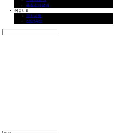
품질검사설비
커뮤니티
공지사항
상담/문의
Search
검색
Log In
로그인
Cart
장바구니
SINKLUTION 공식 스토어