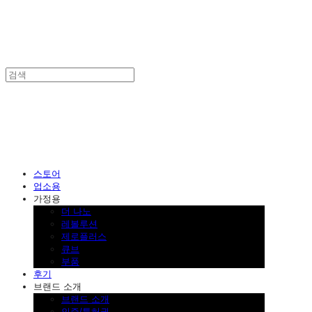
SINKLUTION 공식 스토어
스토어
업소용
가정용
더 나노
레볼루션
제로플러스
큐브
부품
후기
브랜드 소개
브랜드 소개
인증/특허권