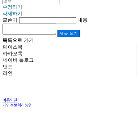
수정하기
삭제하기
글쓴이
내용
댓글 쓰기
목록으로 가기
페이스북
카카오톡
네이버 블로그
밴드
라인
이용약관
개인정보처리방침
사업자정보확인
상호: (주)르보앤코 | 대표: 권영숙 | 개인정보관리책임자: 김태화 | 전화: 1899-3866 | 이메일:
official@lebonco.com
주소: Factory. 김포시 대곶면 제조산업단지 Office. 김포시 태장로 741, B동 623호 | 사업자등록
번호:
520-81-03359
| 통신판매:
제2025-경기김포-3026호
| 호스팅제공자: (주)식스샵