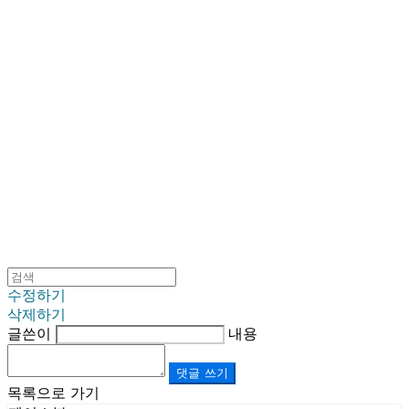
Cart
장바구니
SINKLUTION 공식 스토어
수정하기
삭제하기
글쓴이
내용
댓글 쓰기
목록으로 가기