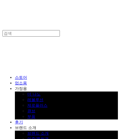
SINKLUTION 공식 스토어
스토어
업소용
가정용
더 나노
레볼루션
제로플러스
큐브
부품
후기
브랜드 소개
브랜드 소개
인증/특허권