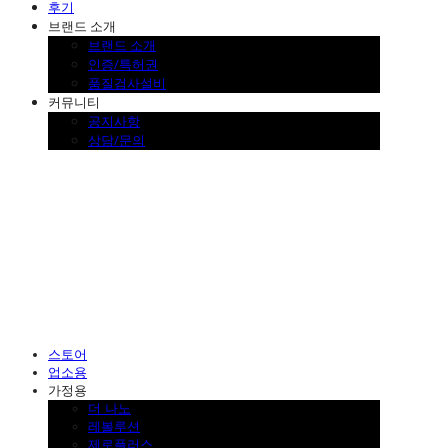
후기
브랜드 소개
브랜드 소개
인증/특허권
품질검사설비
커뮤니티
공지사항
상담/문의
SINKLUTION 공식 스토어
스토어
업소용
가정용
더 나노
레볼루션
제로플러스