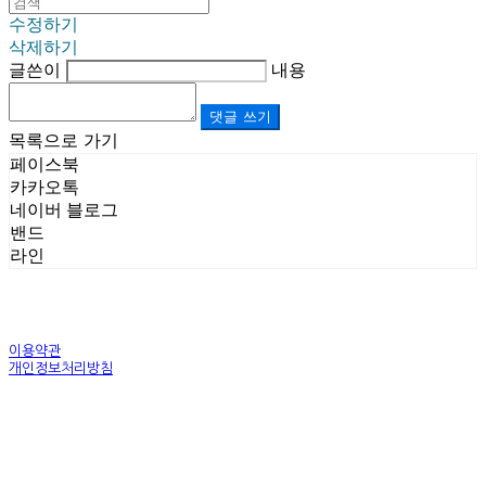
수정하기
삭제하기
글쓴이
내용
댓글 쓰기
목록으로 가기
페이스북
카카오톡
네이버 블로그
밴드
라인
이용약관
개인정보처리방침
사업자정보확인
상호: (주)르보앤코 | 대표: 권영숙 | 개인정보관리책임자: 김태화 | 전화: 1899-3866 | 이메일:
official@lebonco.com
주소: Factory. 김포시 대곶면 제조산업단지 Office. 김포시 태장로 741, B동 623호 | 사업자등록
번호:
520-81-03359
| 통신판매:
제2025-경기김포-3026호
| 호스팅제공자: (주)식스샵