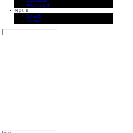
품질검사설비
커뮤니티
공지사항
상담/문의
Search
검색
Log In
로그인
Cart
장바구니
SINKLUTION 공식 스토어