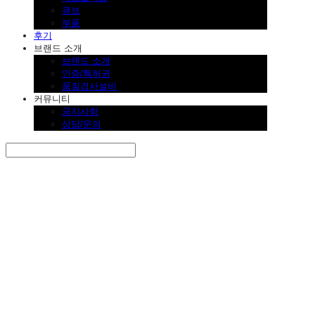
큐브
부품
후기
브랜드 소개
브랜드 소개
인증/특허권
품질검사설비
커뮤니티
공지사항
상담/문의
Search
검색
Log In
로그인
Cart
장바구니
SINKLUTION 공식 스토어