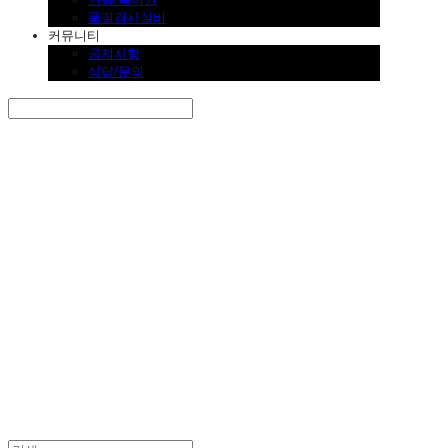
품질검사설비
커뮤니티
공지사항
상담/문의
Search
검색
Log In
로그인
Cart
장바구니
SINKLUTION 공식 스토어