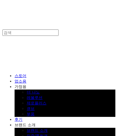
SINKLUTION 공식 스토어
스토어
업소용
가정용
더 나노
레볼루션
제로플러스
큐브
부품
후기
브랜드 소개
브랜드 소개
인증/특허권