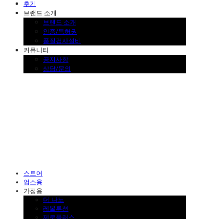
후기
브랜드 소개
브랜드 소개
인증/특허권
품질검사설비
커뮤니티
공지사항
상담/문의
SINKLUTION 공식 스토어
스토어
업소용
가정용
더 나노
레볼루션
제로플러스