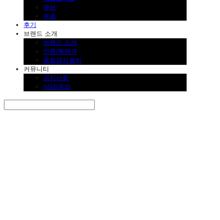
큐브
부품
후기
브랜드 소개
브랜드 소개
인증/특허권
품질검사설비
커뮤니티
공지사항
상담/문의
Search
검색
Log In
로그인
Cart
장바구니
SINKLUTION 공식 스토어