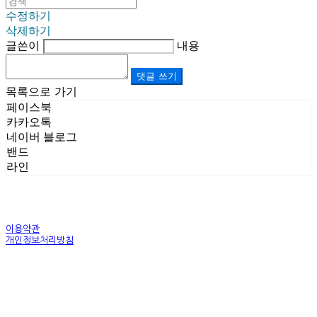
수정하기
삭제하기
글쓴이
내용
댓글 쓰기
목록으로 가기
페이스북
카카오톡
네이버 블로그
밴드
라인
이용약관
개인정보처리방침
사업자정보확인
상호: (주)르보앤코 | 대표: 권영숙 | 개인정보관리책임자: 김태화 | 전화: 1899-3866 | 이메일:
official@lebonco.com
주소: Factory. 김포시 대곶면 제조산업단지 Office. 김포시 태장로 741, B동 623호 | 사업자등록
번호:
520-81-03359
| 통신판매:
제2025-경기김포-3026호
| 호스팅제공자: (주)식스샵