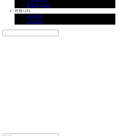
품질검사설비
커뮤니티
공지사항
상담/문의
Search
검색
Log In
로그인
Cart
장바구니
SINKLUTION 공식 스토어