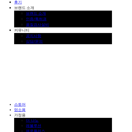
후기
브랜드 소개
브랜드 소개
인증/특허권
품질검사설비
커뮤니티
공지사항
상담/문의
SINKLUTION 공식 스토어
스토어
업소용
가정용
더 나노
레볼루션
제로플러스