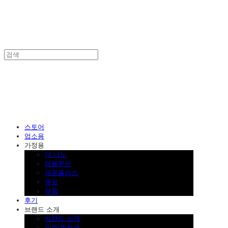
SINKLUTION 공식 스토어
스토어
업소용
가정용
더 나노
레볼루션
제로플러스
큐브
부품
후기
브랜드 소개
브랜드 소개
인증/특허권