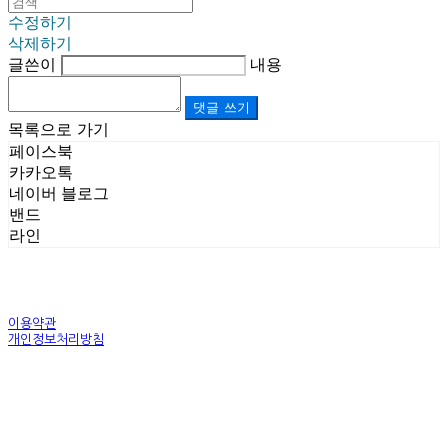
수정하기
삭제하기
글쓴이
내용
댓글 쓰기
목록으로 가기
페이스북
카카오톡
네이버 블로그
밴드
라인
이용약관
개인정보처리방침
사업자정보확인
상호: (주)르보앤코 | 대표: 권영숙 | 개인정보관리책임자: 김태화 | 전화: 1899-3866 | 이메일:
official@lebonco.com
주소: Factory. 김포시 대곶면 제조산업단지 Office. 김포시 태장로 741, B동 623호 | 사업자등록
번호:
520-81-03359
| 통신판매:
제2025-경기김포-3026호
| 호스팅제공자: (주)식스샵