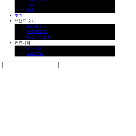
큐브
부품
후기
브랜드 소개
브랜드 소개
인증/특허권
품질검사설비
커뮤니티
공지사항
상담/문의
Search
검색
Log In
로그인
Cart
장바구니
SINKLUTION 공식 스토어