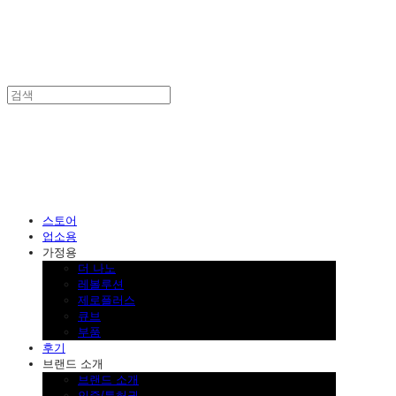
SINKLUTION 공식 스토어
스토어
업소용
가정용
더 나노
레볼루션
제로플러스
큐브
부품
후기
브랜드 소개
브랜드 소개
인증/특허권