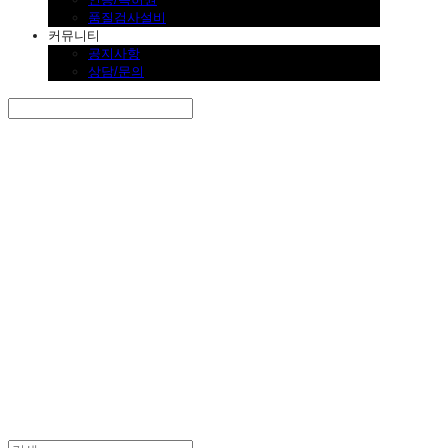
품질검사설비
커뮤니티
공지사항
상담/문의
Search
검색
Log In
로그인
Cart
장바구니
SINKLUTION 공식 스토어