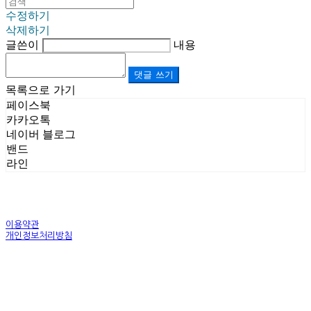
수정하기
삭제하기
글쓴이
내용
댓글 쓰기
목록으로 가기
페이스북
카카오톡
네이버 블로그
밴드
라인
이용약관
개인정보처리방침
사업자정보확인
상호: (주)르보앤코 | 대표: 권영숙 | 개인정보관리책임자: 김태화 | 전화: 1899-3866 | 이메일:
official@lebonco.com
주소: Factory. 김포시 대곶면 제조산업단지 Office. 김포시 태장로 741, B동 623호 | 사업자등록
번호:
520-81-03359
| 통신판매:
제2025-경기김포-3026호
| 호스팅제공자: (주)식스샵