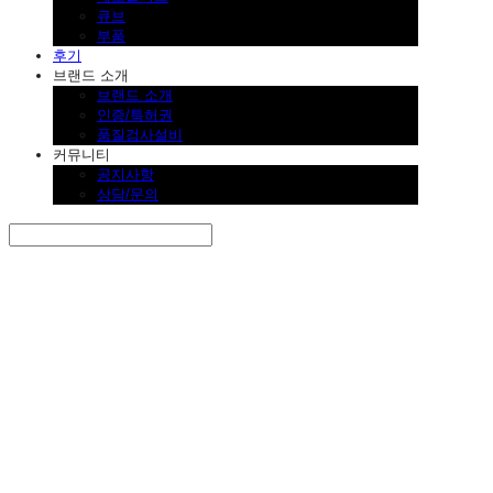
큐브
부품
후기
브랜드 소개
브랜드 소개
인증/특허권
품질검사설비
커뮤니티
공지사항
상담/문의
Search
검색
Log In
로그인
Cart
장바구니
SINKLUTION 공식 스토어