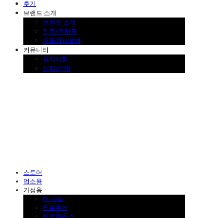
후기
브랜드 소개
브랜드 소개
인증/특허권
품질검사설비
커뮤니티
공지사항
상담/문의
SINKLUTION 공식 스토어
스토어
업소용
가정용
더 나노
레볼루션
제로플러스