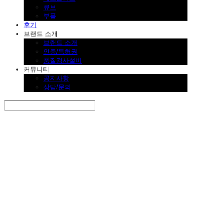
큐브
부품
후기
브랜드 소개
브랜드 소개
인증/특허권
품질검사설비
커뮤니티
공지사항
상담/문의
Search
검색
Log In
로그인
Cart
장바구니
SINKLUTION 공식 스토어