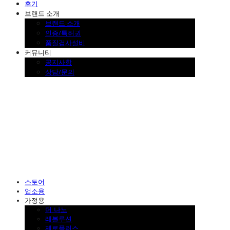
후기
브랜드 소개
브랜드 소개
인증/특허권
품질검사설비
커뮤니티
공지사항
상담/문의
SINKLUTION 공식 스토어
스토어
업소용
가정용
더 나노
레볼루션
제로플러스