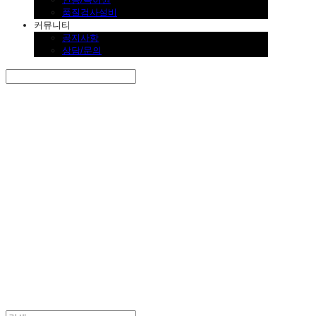
품질검사설비
커뮤니티
공지사항
상담/문의
Search
검색
Log In
로그인
Cart
장바구니
SINKLUTION 공식 스토어