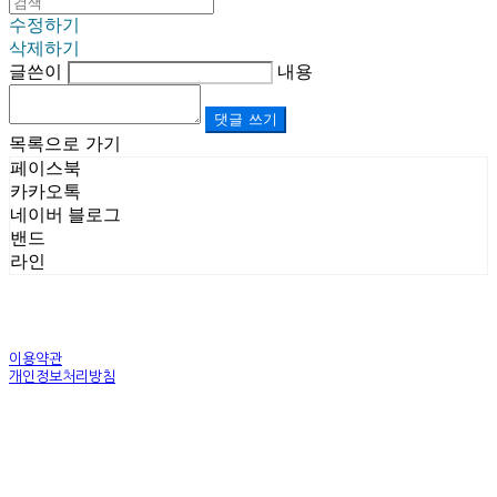
수정하기
삭제하기
글쓴이
내용
댓글 쓰기
목록으로 가기
페이스북
카카오톡
네이버 블로그
밴드
라인
이용약관
개인정보처리방침
사업자정보확인
상호: (주)르보앤코 | 대표: 권영숙 | 개인정보관리책임자: 김태화 | 전화: 1899-3866 | 이메일:
official@lebonco.com
주소: Factory. 김포시 대곶면 제조산업단지 Office. 김포시 태장로 741, B동 623호 | 사업자등록
번호:
520-81-03359
| 통신판매:
제2025-경기김포-3026호
| 호스팅제공자: (주)식스샵