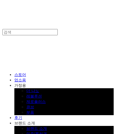
SINKLUTION 공식 스토어
스토어
업소용
가정용
더 나노
레볼루션
제로플러스
큐브
부품
후기
브랜드 소개
브랜드 소개
인증/특허권