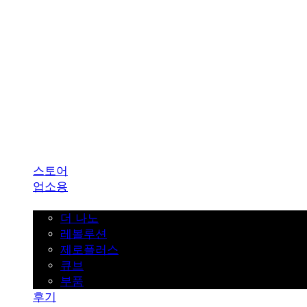
SINKLUTION 공식 스토어
스토어
업소용
가정용
더 나노
레볼루션
제로플러스
큐브
부품
후기