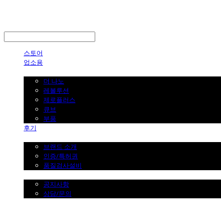
LOG IN
로그인
스토어
업소용
가정용
더 나노
레볼루션
제로플러스
큐브
부품
후기
브랜드 소개
브랜드 소개
인증/특허권
품질검사설비
커뮤니티
공지사항
상담/문의