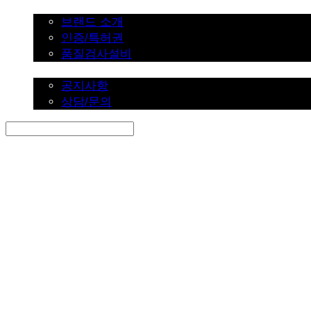
브랜드 소개
브랜드 소개
인증/특허권
품질검사설비
커뮤니티
공지사항
상담/문의
Search
검색
Log In
로그인
Cart
장바구니
SINKLUTION 공식 스토어