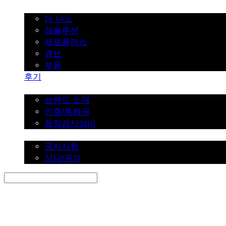
가정용
더 나노
레볼루션
제로플러스
큐브
부품
후기
브랜드 소개
브랜드 소개
인증/특허권
품질검사설비
커뮤니티
공지사항
상담/문의
Search
검색
Log In
로그인
Cart
장바구니